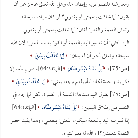
ومعارضة للنصوص، وإبطال لها، وهل الله تعالى عاجز عن أن
يقول: لما خلقت بنعمتي أو بقدرتي؟ لو كان مراده سبحانه
وتعالى النعمة والقدرة لقال: لما خلقت بنعمتي أو بقدرتي.
الرد الثاني: أن تفسير اليد بالنعمة أو القوة يفسد المعنى؛ لأن الله
سبحانه وتعالى أخبر أن له يدان:
لِمَا خَلَقْتُ بِيَدَيَّ
[ص:75]،
بَلْ يَدَاهُ مَبْسُوطَتَانِ
[المائدة:64]، فلو لم يأت إلا
ذكر يد واحدة لكان لتأويلهم وجه، يعني:
لِمَا خَلَقْتُ بِيَدَيَّ
[ص:75] يقول اليد معناها: النعمة أو القدرة، لكن لما جاء في
النصوص إطلاق اليدين:
بَلْ يَدَاهُ مَبْسُوطَتَانِ
[المائدة:64]
إذا فسرت اليد بالنعمة سيكون المعنى: بنعمتي، وهذا يفيد حصر
النعمة بنعمتين؟! والله له نعم كثيرة.