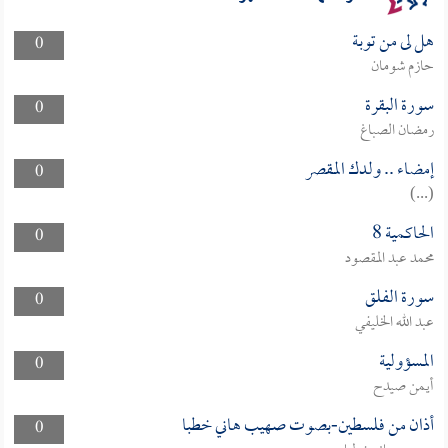
هل لى من توبة
0
حازم شومان
سورة البقرة
0
رمضان الصباغ
إمضاء .. ولدك المقصر
0
(...)
الحاكمية 8
0
محمد عبد المقصود
سورة الفلق
0
عبد الله الخليفي
المسؤولية
0
أيمن صيدح
أذان من فلسطين-بصوت صهيب هاني خطبا
0