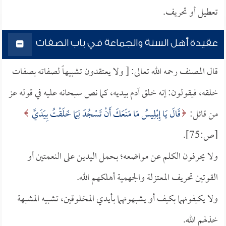
تعطيل أو تحريف.
عقيدة أهل السنة والجماعة في باب الصفات
قال المصنف رحمه الله تعالى: [ ولا يعتقدون تشبيهاً لصفاته بصفات
خلقه، فيقولون: إنه خلق آدم بيديه، كما نص سبحانه عليه في قوله عز
من قائل:
قَالَ يَا إِبْلِيسُ مَا مَنَعَكَ أَنْ تَسْجُدَ لِمَا خَلَقْتُ بِيَدَيَّ
[ص:75].
ولا يحرفون الكلم عن مواضعه؛ بحمل اليدين على النعمتين أو
القوتين تحريف المعتزلة والجهمية أهلكهم الله.
ولا يكيفونهما بكيف أو يشبهونهما بأيدي المخلوقين، تشبيه المشبهة
خذلهم الله.