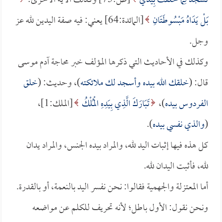
تَسْجُدَ لِمَا خَلَقْتُ بِيَدَيَّ
[ص:75] وكذلك الآية الأخرى:
بَلْ يَدَاهُ مَبْسُوطَتَانِ
[المائدة:64] يعني: فيه صفة اليدين لله عز
وجل.
وكذلك في الأحاديث التي ذكرها المؤلف خبر محاجة آدم موسى
قال: (
خلقك الله بيده وأسجد لك ملائكته
)، وحديث: (
خلق
الفردوس بيده
)،
تَبَارَكَ الَّذِي بِيَدِهِ الْمُلْكُ
[الملك:1]،
(
والذي نفسي بيده
).
كل هذه فيها إثبات اليد لله، والمراد بيده الجنس، والمراد يدان
لله، فأثبت اليدان لله.
أما المعتزلة والجهمية فقالوا: نحن نفسر اليد بالنعمة، أو بالقدرة.
ونحن نقول: الأول باطل؛ لأنه تحريف للكلم عن مواضعه