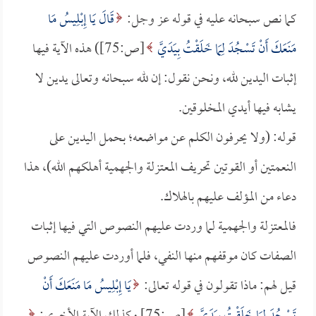
كما نص سبحانه عليه في قوله عز وجل:
قَالَ يَا إِبْلِيسُ مَا
مَنَعَكَ أَنْ تَسْجُدَ لِمَا خَلَقْتُ بِيَدَيَّ
[ص:75]) هذه الآية فيها
إثبات اليدين لله، ونحن نقول: إن لله سبحانه وتعالى يدين لا
يشابه فيها أيدي المخلوقين.
قوله: (ولا يحرفون الكلم عن مواضعه؛ بحمل اليدين على
النعمتين أو القوتين تحريف المعتزلة والجهمية أهلكهم الله)، هذا
دعاء من المؤلف عليهم بالهلاك.
فالمعتزلة والجهمية لما وردت عليهم النصوص التي فيها إثبات
الصفات كان موقفهم منها النفي، فلما أوردت عليهم النصوص
قيل لهم: ماذا تقولون في قوله تعالى:
يَا إِبْلِيسُ مَا مَنَعَكَ أَنْ