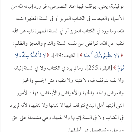
توقيفية، يعني: يوقف فيها عند النصوص، فما ورد إثباته لله من
الأسماء والصفات في الكتاب العزيز أو في السنة المطهرة نثبته
لله، وما ورد في الكتاب العزيز أو في السنة المطهرة نفيه عن الله
ننفيه عن الله، كما نفى عن نفسه السنة والنوم والعجز والظلم:
وَلا يَظْلِمُ رَبُّكَ أَحَدًا
[الكهف:49]،
لا تَأْخُذُهُ سِنَةٌ وَلا
نَوْمٌ
[البقرة:255]، وما لم يرد في الكتاب ولا في السنة إثباته
ولا نفيه نتوقف فيه، لا نثبته ولا ننفيه، مثل الجسم والحيز
والعرض والحد والجهة والأعراض والأبعاض، فهذه الأمور
التي أثبتها أهل البدع نتوقف فيها لا نثبتها ولا ننفيها؛ لأنه لم يرد
في الكتاب ولا في السنة إثباتها ولا نفيها، وهي مشتملة على حق
وباطل، ونستفصل ممن أطلقها.