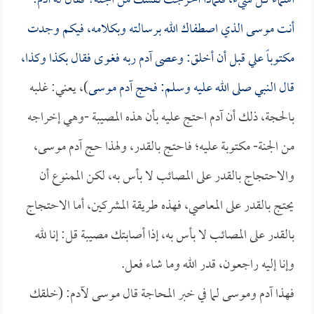
أسماء كل شيء، فلماذا أخرجت نفسك من الجنة؟ فقال له آدم:
أنت موسى الذي اصطفاك الله برسالته وبكلامه، فيكم وجدت
مكتوباً علي قبل أن أخلق: وعصى آدم ربه فغوى فقال بكذا وكذا،
قال النبي صلى الله عليه وسلم: فحج آدم موسى
)، يعني: غلبه
بالحجة، ذلك أن آدم احتج عليه بأن هذه المصيبة -وهي إخراجه
من الجنة- مكتوبة عليه؛ فاحتج بالقدر، ولهذا حج آدم موسى،
والاحتجاج بالقدر على المصائب لا بأس به، لكن الممنوع أن
يحتج بالقدر على المعاصي، فهذه طريقة المشركين، أما الاحتجاج
بالقدر على المصائب لا بأس به، إذا أصابتك مصيبة قل: إنا لله
وإنا إليه راجعون، قدر الله وما شاء فعل.
فهذا آدم وموسى لما في خبر المحاجة قال موسى لآدم: (خلقك