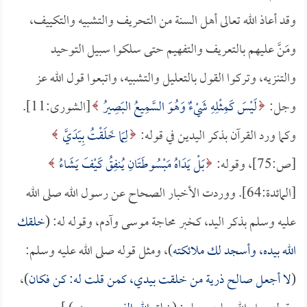
وقد أعاذ الله تعالى أهل السنة من التحريف والتشبيه والتكييف،
ومَنَّ عليهم بالتعريف والتفهيم حتى سلكوا سبيل التوحيد
والتنزيه، وتركوا القول بالتعليل والتشبيه، واتبعوا قول الله عز
وجل:
لَيْسَ كَمِثْلِهِ شَيْءٌ وَهُوَ السَّمِيعُ البَصِيرُ
[الشورى:11].
وكما ورد القرآن بذكر اليدين في قوله:
لِمَا خَلَقْتُ بِيَدَيَّ
[ص:75]، وقوله:
بَلْ يَدَاهُ مَبْسُوطَتَانِ يُنفِقُ كَيْفَ يَشَاءُ
[المائدة:64]. ووردت الأخبار الصحاح عن رسول الله صلى الله
عليه وسلم بذكر اليد، كخبر محاجة موسى وآدم، وقوله له: (
خلقك
الله بيده، وأسجد لك ملائكته
)، ومثل قوله صلى الله عليه وسلم:
(
لا أجعل صالح ذرية من خلقت بيدي، كمن قلت له: كن فكان
)،