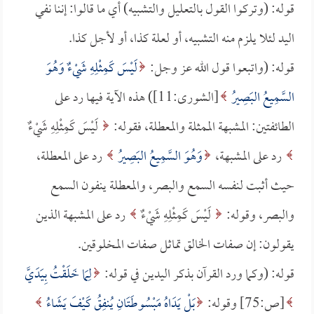
قوله: (وتركوا القول بالتعليل والتشبيه) أي ما قالوا: إننا نفي
اليد لئلا يلزم منه التشبيه، أو لعلة كذا، أو لأجل كذا.
قوله: (واتبعوا قول الله عز وجل:
لَيْسَ كَمِثْلِهِ شَيْءٌ وَهُوَ
السَّمِيعُ البَصِيرُ
[الشورى:11]) هذه الآية فيها رد على
الطائفتين: المشبهة الممثلة والمعطلة، فقوله:
لَيْسَ كَمِثْلِهِ شَيْءٌ
رد على المشبهة،
وَهُوَ السَّمِيعُ البَصِيرُ
رد على المعطلة،
حيث أثبت لنفسه السمع والبصر، والمعطلة ينفون السمع
والبصر، وقوله:
لَيْسَ كَمِثْلِهِ شَيْءٌ
رد على المشبهة الذين
يقولون: إن صفات الخالق تماثل صفات المخلوقين.
قوله: (وكما ورد القرآن بذكر اليدين في قوله:
لِمَا خَلَقْتُ بِيَدَيَّ
[ص:75] وقوله:
بَلْ يَدَاهُ مَبْسُوطَتَانِ يُنفِقُ كَيْفَ يَشَاءُ