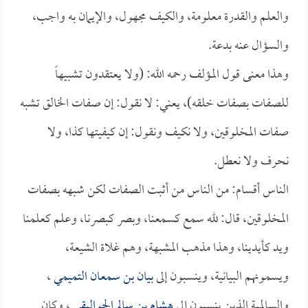
والعلم والقدرة معلومة، والكيف مجهول، والإيمان به واجب،
والسؤال عنه بدعة.
وهذا معنى قول المؤلف رحمه الله: (ولا يعتقدون تشبيهاً
للصفات بصفات خلقه)، يعني: لا نقول: إن صفات الخالق تشبه
صفات المخلوقين، ولا نكيف ونقول: إن كيفيتها كذا، ولا
نحرف ولا نعطل.
الناس أقسام: من الناس من أثبت الصفات لكن شبهه بصفات
المخلوقين، قال: لله سمع كسمعنا، وبصر كبصرنا، وعلم كعلمنا
ويد كأيدينا، وهذا مذهب المشبهة، وهم غلاة الشيعة،
ويسمونهم البيانية، وينسبون إلى
بيان بن سمعان التميمي
،
والسالمية الذين ينسبون إلى
هشام بن سالم الجواليقي
، وكان