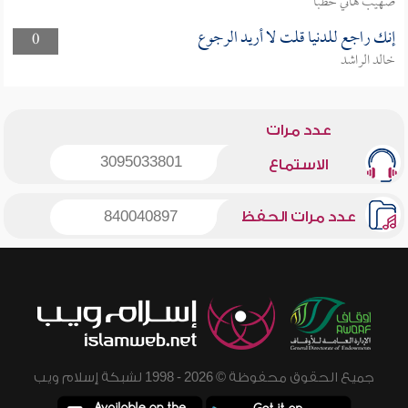
صهيب هاني خطبا
إنك راجع للدنيا قلت لا أريد الرجوع
0
خالد الراشد
عدد مرات
3095033801
الاستماع
عدد مرات الحفظ
840040897
جميع الحقوق محفوظة © 2026 - 1998 لشبكة إسلام ويب