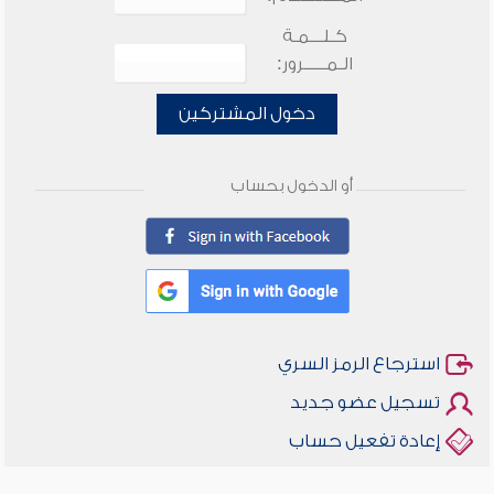
كـلـــمـة
الـمـــــرور:
دخول المشتركين
أو الدخول بحساب
استرجاع الرمز السري
تسجيل عضو جديد
إعادة تفعيل حساب