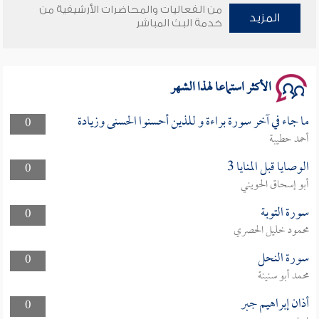
من الفعاليات والمحاضرات الأرشيفية من
المزيد
وأمنهم من خوف 9
خدمة البث المباشر
سلسلة محاضرات نفحات رمضانية 1444هـ
الأكثر استماعا لهذا الشهر
ما جاء في آخر سورة براءة و للذين أحسنوا الحسنى وزيادة
0
أحمد حطيبة
الوصايا قبل المنايا 3
0
أبو إسحاق الحويني
سورة التوبة
0
محمود خليل الحصري
سورة النحل
0
محمد أبو سنينة
أذان إبراهيم جبر
0