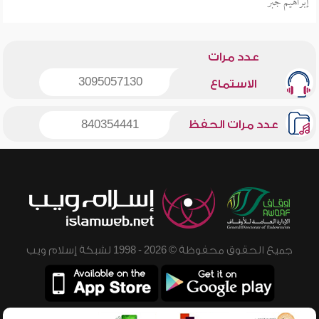
إبراهيم جبر
عدد مرات
3095057130
الاستماع
عدد مرات الحفظ
840354441
جميع الحقوق محفوظة © 2026 - 1998 لشبكة إسلام ويب