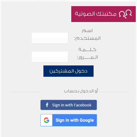
مكتبتك الصوتية
اسم
المستخدم:
كـلـــمـة
الـمـــــرور:
دخول المشتركين
أو الدخول بحساب