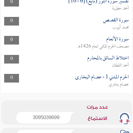
تفسير سورة النور (تابع) [6 - 10]
0
أحمد حطيبة
سورة القصص
0
محمد أيوب
سورة الأنعام
0
مصحف الحرم المكي لعام 1426هـ
اختلاط السائق بالمحارم
0
أحمد القطان
الحرم المدني 1 - عصام البخارى
0
عصام بخاري
عدد مرات
3095039699
الاستماع