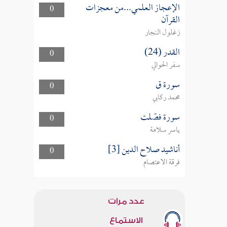
الإعجاز العلمي...من معجزات
0
القرآن
زغلول النجار
القدر (24)
0
سفر الحوالي
سورة ق
0
محمد ركابي
سورة فصّلت
0
ياسر سلامة
أناشيد صلاح الدين [3]
0
فرقة الاعتصام
عدد مرات
الاستماع