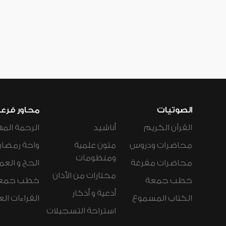
الصوتيات
محاور فرع
القرآن الكريم
أناشيد
الرحمة المه
محاضرات ودروس
متون علمية
واحة رمضان
ومنظومات
محاضرات مفرغة
الحج و العم
مختارات من الأذان
خطب جمعة
خطب جمع
أدعية و أذكار
الكتاب المسموع
القراءات ال
استراحة التسجيلات