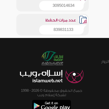
3095014634
عدد مرات الحفظ
839831133
زوار
جميع الحقوق محفوظة © 2026 - 1998
لشبكة إسلام ويب