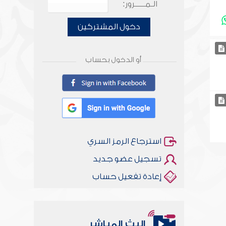
الـمـــــرور:
دخول المشتركين
أو الدخول بحساب
استرجاع الرمز السري
تسجيل عضو جديد
إعادة تفعيل حساب
البث المباشر