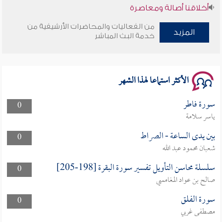
أخلاقنا أصالة ومعاصرة
من الفعاليات والمحاضرات الأرشيفية من
وأمنهم من خوف 9
المزيد
خدمة البث المباشر
سلسلة محاضرات نفحات رمضانية 1444هـ
الأكثر استماعا لهذا الشهر
سورة فاطر
0
ياسر سلامة
بين يدى الساعة - الصراط
0
شعبان محمود عبد الله
سلسلة محاسن التأويل تفسير سورة البقرة [198-205]
0
صالح بن عواد المغامسي
سورة الفلق
0
مصطفى غربي