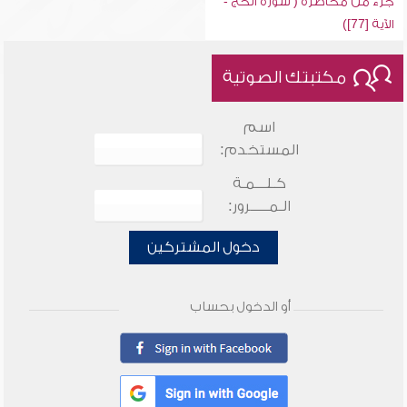
جزء من محاضرة ( سورة الحج -
الآية [77])
مكتبتك الصوتية
اسم
المستخدم:
كـلـــمـة
الـمـــــرور:
دخول المشتركين
أو الدخول بحساب