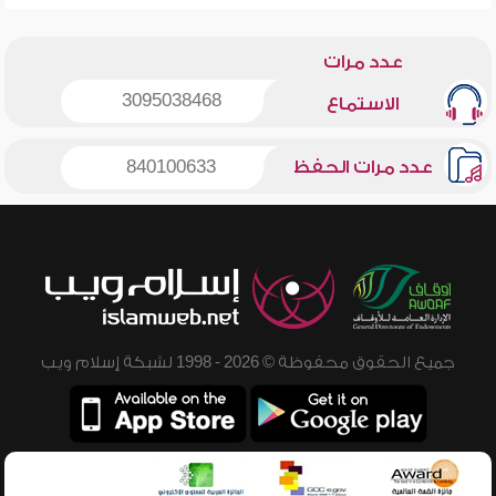
عدد مرات
3095038468
الاستماع
عدد مرات الحفظ
840100633
جميع الحقوق محفوظة © 2026 - 1998 لشبكة إسلام ويب