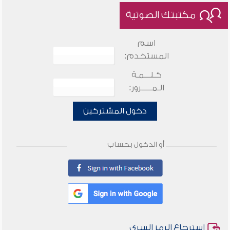
مكتبتك الصوتية
اسم
المستخدم:
كـلـــمـة
الـمـــــرور:
دخول المشتركين
أو الدخول بحساب
استرجاع الرمز السري