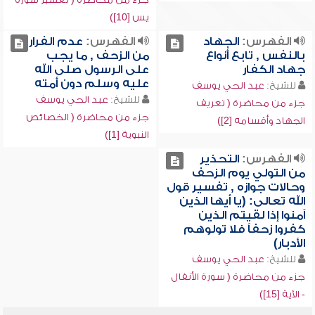
يس [10])
الفهرس:
الجهاد
الفهرس:
عدم الفرار
بالنفس , تابع أنواع
من الزحف , ما يجب
جهاد الكفار
على الرسول صلى الله
عليه وسلم دون أمته
للشيخ:
عبد الحي يوسف
للشيخ:
عبد الحي يوسف
جزء من محاضرة ( تعريف
جزء من محاضرة ( الخصائص
الجهاد وأقسامه [2])
النبوية [1])
الفهرس:
التحذير
من التولي يوم الزحف
وحالات جوازه , تفسير قول
الله تعالى: (يا أيها الذين
آمنوا إذا لقيتم الذين
كفروا زحفاً فلا تولوهم
الأدبار)
للشيخ:
عبد الحي يوسف
جزء من محاضرة ( سورة الأنفال
- الآية [15])