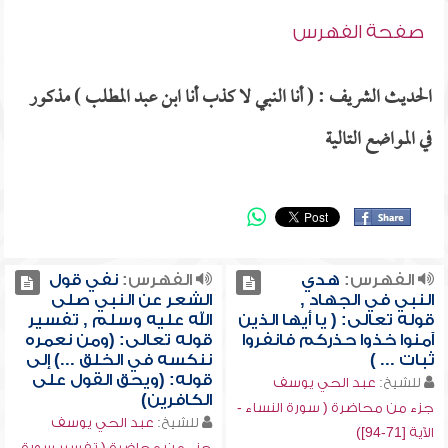
صفحة الفهرس
الحديث الشريف : ( أنا النبي لا كذب أنا ابن عبد المطلب ) مذكور
في المواضع التالية
الفهرس:
هدي
الفهرس:
نفي قول
النبي في الجهاد ,
الشعر عن النبي صلى
قوله تعالى: ( يا أيها الذين
الله عليه وسلم , تفسير
آمنوا خذوا حذركم فانفروا
قوله تعالى: (ومن نعمره
ثبات ... )
ننكسه في الخلق ...) إلى
قوله: (ويحق القول على
للشيخ:
عبد الحي يوسف
الكافرين)
جزء من محاضرة ( سورة النساء -
للشيخ:
عبد الحي يوسف
الآية [71-94])
جزء من محاضرة ( تفسير سورة