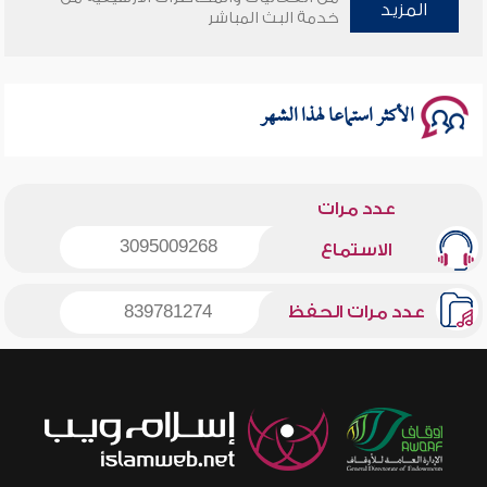
وأمنهم من خوف 9
المزيد
خدمة البث المباشر
سلسلة محاضرات نفحات رمضانية 1444هـ
الأكثر استماعا لهذا الشهر
عدد مرات
3095009268
الاستماع
عدد مرات الحفظ
839781274