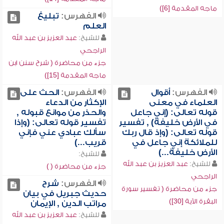
ماجه المقدمة [6])
الفهرس:
تبليغ
العلم
للشيخ:
عبد العزيز بن عبد الله
الراجحي
جزء من محاضرة ( شرح سنن ابن
ماجه المقدمة [15])
الفهرس:
أقوال
الفهرس:
الحث على
العلماء في معنى
الإكثار من الدعاء
قوله تعالى: (إني جاعل
والحذر من موانع قبوله ,
في الأرض خليفة) , تفسير
تفسير قوله تعالى: (وإذا
قوله تعالى: (وإذ قال ربك
سألك عبادي عني فإني
للملائكة إني جاعل في
قريب...)
الأرض خليفة...)
للشيخ:
للشيخ:
عبد العزيز بن عبد الله
جزء من محاضرة ( )
الراجحي
الفهرس:
شرح
جزء من محاضرة ( تفسير سورة
حديث جبريل في بيان
البقرة الآية [30])
مراتب الدين , الإيمان
للشيخ:
عبد العزيز بن عبد الله