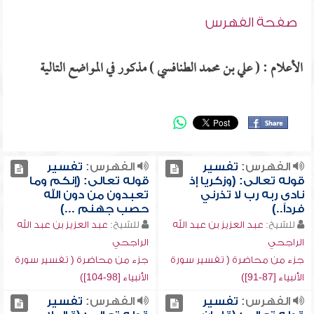
صفحة الفهرس
الأعلام : ( علي بن محمد الطنافسي ) مذكور في المواضع التالية
الفهرس:
تفسير
الفهرس:
تفسير
قوله تعالى: (وزكريا إذ
قوله تعالى: (إنكم وما
نادى ربه رب لا تذرني
تعبدون من دون الله
فرداً..)
حصب جهنم ...)
للشيخ:
عبد العزيز بن عبد الله
للشيخ:
عبد العزيز بن عبد الله
الراجحي
الراجحي
جزء من محاضرة ( تفسير سورة
جزء من محاضرة ( تفسير سورة
الأنبياء [87-91])
الأنبياء [98-104])
الفهرس:
تفسير
الفهرس:
تفسير