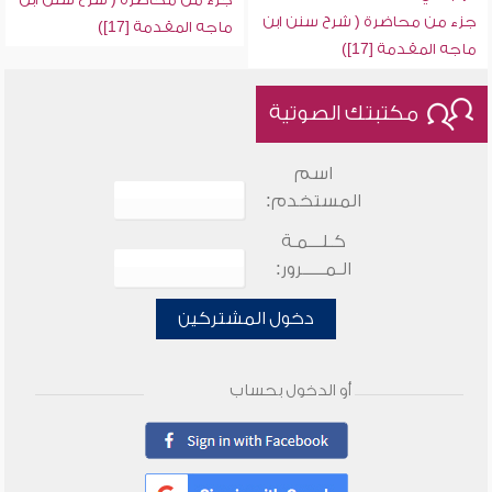
جزء من محاضرة ( شرح سنن ابن
ماجه المقدمة [17])
ماجه المقدمة [17])
مكتبتك الصوتية
اسم
المستخدم:
كـلـــمـة
الـمـــــرور:
دخول المشتركين
أو الدخول بحساب