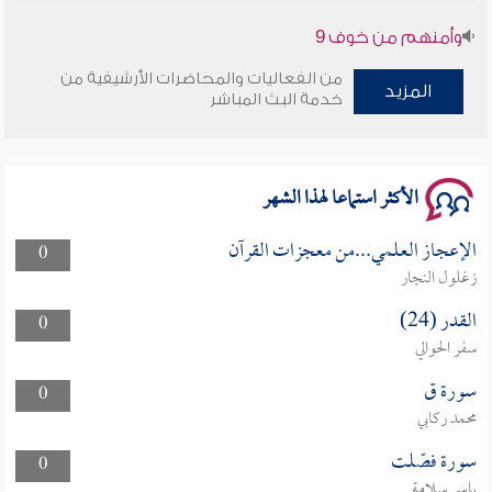
وأمنهم من خوف 9
سلسلة محاضرات نفحات رمضانية 1444هـ
من الفعاليات والمحاضرات الأرشيفية من
المزيد
خدمة البث المباشر
الأكثر استماعا لهذا الشهر
الإعجاز العلمي...من معجزات القرآن
0
زغلول النجار
القدر (24)
0
سفر الحوالي
سورة ق
0
محمد ركابي
سورة فصّلت
0
ياسر سلامة