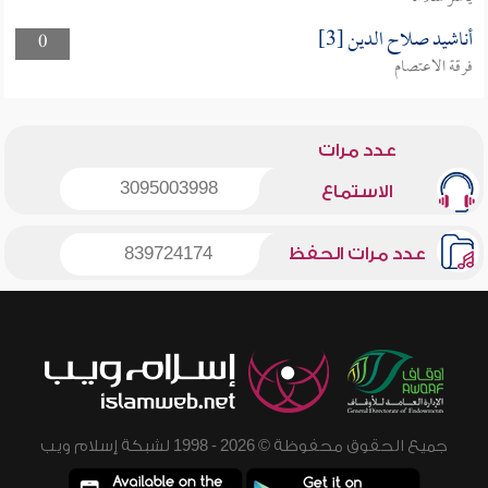
أناشيد صلاح الدين [3]
0
فرقة الاعتصام
عدد مرات
3095003998
الاستماع
عدد مرات الحفظ
839724174
جميع الحقوق محفوظة © 2026 - 1998 لشبكة إسلام ويب