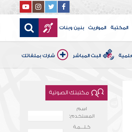
المكتبة
المواريث
بنين وبنات
علمية
البث المباشر
شارك بملفاتك
مكتبتك الصوتية
اسم
المستخدم:
كـلـــمـة