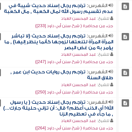
الفهرس:
تراجم رجال إسناد حديث شيبة في
عدم تقسيم رسول الله لمال الكعبة , مال الكعبة
للشيخ:
عبد المحسن العباد
جزء من محاضرة ( شرح سنن أبي داود [233])
الفهرس:
تراجم رجال إسناد حديث (لا تباشر
المرأة المرأة لتنعتها لزوجها كأنما ينظر إليها) , ما
يؤمر به من غض البصر
للشيخ:
عبد المحسن العباد
جزء من محاضرة ( شرح سنن أبي داود [247])
الفهرس:
تراجم رجال روايات حديث ابن عمر ,
طلاق السنة
للشيخ:
عبد المحسن العباد
جزء من محاضرة ( شرح سنن أبي داود [250])
الفهرس:
تراجم رجال إسناد حديث ( يا رسول
الله! أي الذنب أعظم؟ قال: أن تزاني حليلة جارك...)
, ما جاء في تعظيم الزنا
للشيخ:
عبد المحسن العباد
جزء من محاضرة ( شرح سنن أبي داود [264])