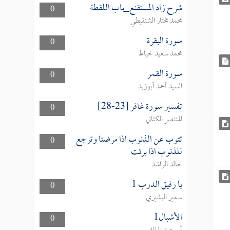
شرح زاد المستقنع_باب اللقطة
0
محمد مختار الشنقيطي
سورة البقرة
0
محمد سعيد خياط
سورة القمر
0
السيد أحمد أبوزيد
تفسير سورة غافر [23-28]
0
المنتصر الكتاني
تتوب عن الذنوب اذا مرضتا وترجع
0
للذنوب اذا برئت
خالد الراشد
يا رفيق الدرب 1
0
سمير البشيري
الأشبال1
0