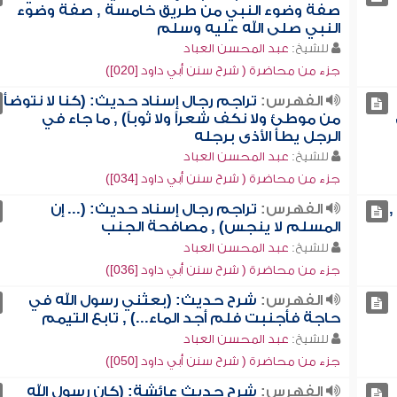
صفة وضوء النبي من طريق خامسة , صفة وضوء
النبي صلى الله عليه وسلم
للشيخ:
عبد المحسن العباد
جزء من محاضرة ( شرح سنن أبي داود [020])
الفهرس:
تراجم رجال إسناد حديث: (كنا لا نتوضأ
من موطئ ولا نكف شعراً ولا ثوباً) , ما جاء في
الرجل يطأ الأذى برجله
للشيخ:
عبد المحسن العباد
جزء من محاضرة ( شرح سنن أبي داود [034])
,
الفهرس:
تراجم رجال إسناد حديث: (... إن
المسلم لا ينجس) , مصافحة الجنب
للشيخ:
عبد المحسن العباد
جزء من محاضرة ( شرح سنن أبي داود [036])
الفهرس:
شرح حديث: (بعثني رسول الله في
حاجة فأجنبت فلم أجد الماء...) , تابع التيمم
للشيخ:
عبد المحسن العباد
جزء من محاضرة ( شرح سنن أبي داود [050])
الفهرس:
شرح حديث عائشة: (كان رسول الله