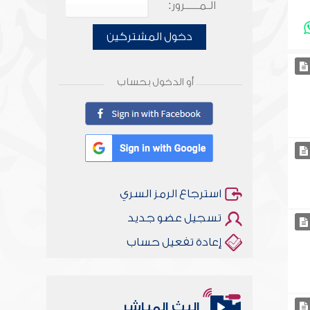
الـمـــــرور:
دخول المشتركين
أو الدخول بحساب
استرجاع الرمز السري
تسجيل عضو جديد
إعادة تفعيل حساب
البث المباشر