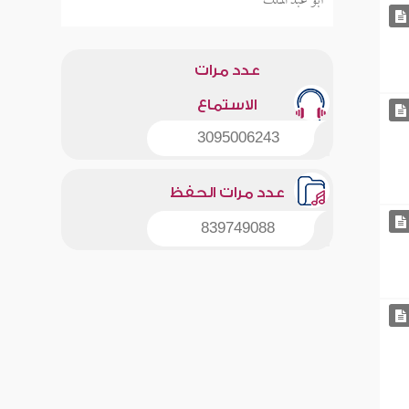
أبو عبد الملك
عدد مرات
الاستماع
3095006243
عدد مرات الحفظ
839749088