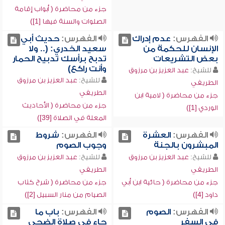
جزء من محاضرة ( أبواب إقامة
الصلوات والسنة فيها [1])
الفهرس:
عدم إدراك
الفهرس:
حديث أبي
الإنسان للحكمة من
سعيد الخدري: (.. ولا
بعض التشريعات
تدبح برأسك تدبيح الحمار
وأنت راكع)
للشيخ:
عبد العزيز بن مرزوق
للشيخ:
عبد العزيز بن مرزوق
الطريفي
الطريفي
جزء من محاضرة ( لامية ابن
جزء من محاضرة ( الأحاديث
الوردي [1])
المعلة في الصلاة [39])
الفهرس:
العشرة
الفهرس:
شروط
المبشرون بالجنة
وجوب الصوم
للشيخ:
عبد العزيز بن مرزوق
للشيخ:
عبد العزيز بن مرزوق
الطريفي
الطريفي
جزء من محاضرة ( حائية ابن أبي
جزء من محاضرة ( شرح كتاب
داود [4])
الصيام من منار السبيل [2])
الفهرس:
الصوم
الفهرس:
باب ما
في السفر
جاء في صلاة الضحى