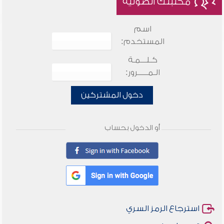
مكتبتك الصوتية
اسم
المستخدم:
كـلـــمـة
الـمـــــرور:
دخول المشتركين
أو الدخول بحساب
استرجاع الرمز السري