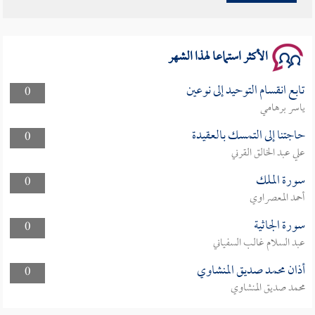
سلسلة محاضرات نفحات رمضانية 1444هـ
الأكثر استماعا لهذا الشهر
تابع انقسام التوحيد إلى نوعين
0
ياسر برهامي
حاجتنا إلى التمسك بالعقيدة
0
علي عبد الخالق القرني
سورة الملك
0
أحمد المعصراوي
سورة الجاثية
0
عبد السلام غالب السفياني
أذان محمد صديق المنشاوي
0
محمد صديق المنشاوي