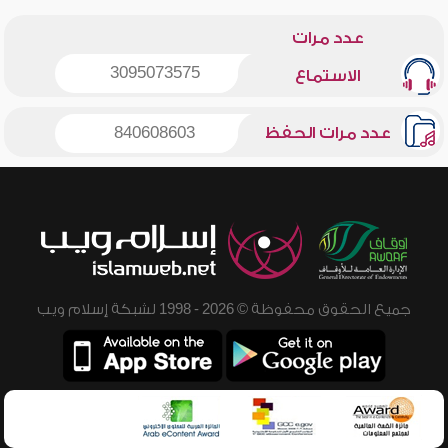
عدد مرات
3095073575
الاستماع
عدد مرات الحفظ
840608603
جميع الحقوق محفوظة © 2026 - 1998 لشبكة إسلام ويب