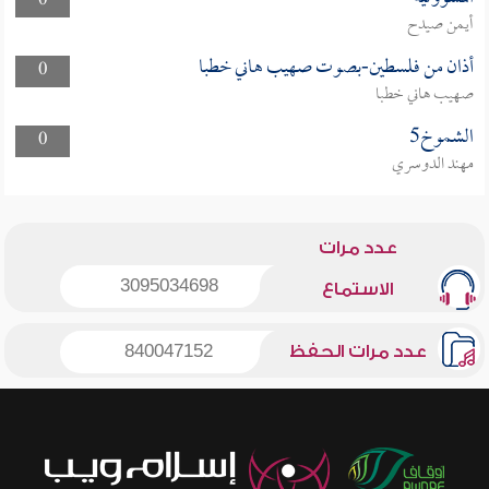
0
أيمن صيدح
أذان من فلسطين-بصوت صهيب هاني خطبا
0
صهيب هاني خطبا
الشموخ5
0
مهند الدوسري
عدد مرات
3095034698
الاستماع
عدد مرات الحفظ
840047152