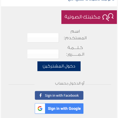
مكتبتك الصوتية
اسم
المستخدم:
كـلـــمـة
الـمـــــرور:
دخول المشتركين
أو الدخول بحساب