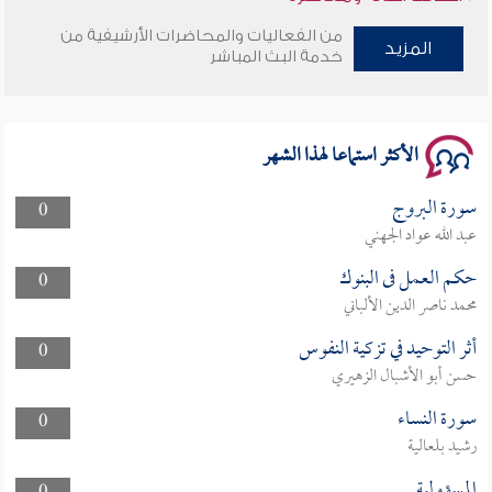
من الفعاليات والمحاضرات الأرشيفية من
المزيد
وأمنهم من خوف 9
خدمة البث المباشر
سلسلة محاضرات نفحات رمضانية 1444هـ
الأكثر استماعا لهذا الشهر
سورة البروج
0
عبد الله عواد الجهني
حكم العمل فى البنوك
0
محمد ناصر الدين الألباني
أثر التوحيد في تزكية النفوس
0
حسن أبو الأشبال الزهيري
سورة النساء
0
رشيد بلعالية
المسؤولية