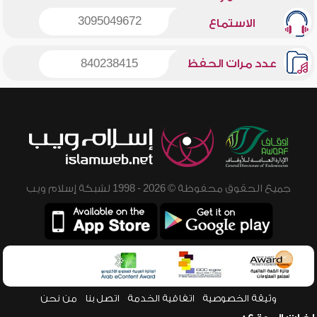
3095049672
الاستماع
عدد مرات الحفظ
840238415
جميع الحقوق محفوظة © 2026 - 1998 لشبكة إسلام ويب
وثيقة الخصوصية
اتفاقية الخدمة
اتصل بنا
من نحن