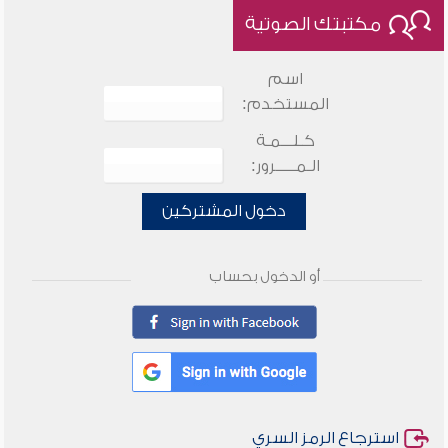
مكتبتك الصوتية
اسم
المستخدم:
كـلـــمـة
الـمـــــرور:
دخول المشتركين
أو الدخول بحساب
استرجاع الرمز السري