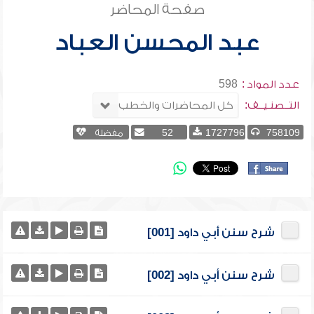
صفحة المحاضر
عبد المحسن العباد
عدد المواد :
598
التــصنـيــف:
758109
1727796
52
مفضلة
شرح سنن أبي داود [001]
شرح سنن أبي داود [002]