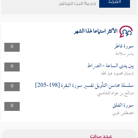
المزيد
خدمة البث المباشر
سلسلة محاضرات نفحات رمضانية 1444هـ
الأكثر استماعا لهذا الشهر
سورة فاطر
0
ياسر سلامة
بين يدى الساعة - الصراط
0
شعبان محمود عبد الله
سلسلة محاسن التأويل تفسير سورة البقرة [198-205]
0
صالح بن عواد المغامسي
سورة الفلق
0
مصطفى غربي
عدد مرات