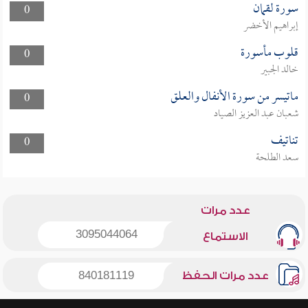
سورة لقمان
0
إبراهيم الأخضر
قلوب مأسورة
0
خالد الجبير
ماتيسر من سورة الأنفال والعلق
0
شعبان عبد العزيز الصياد
تناتيف
0
سعد الطلحة
عدد مرات
3095044064
الاستماع
عدد مرات الحفظ
840181119