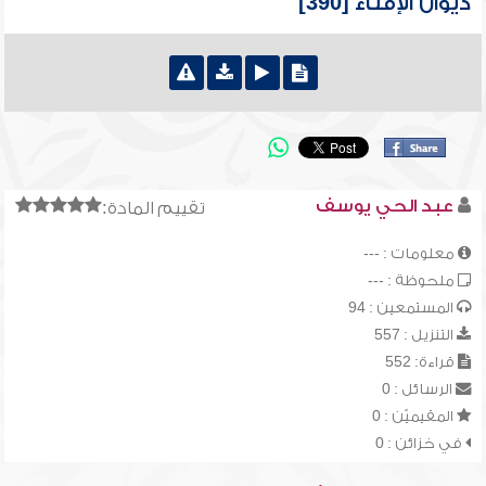
ديوان الإفتاء [390]
عبد الحي يوسف
تقييم المادة:
معلومات : ---
ملحوظة : ---
المستمعين : 94
التنزيل : 557
قراءة: 552
الرسائل : 0
المقيميّن : 0
في خزائن : 0