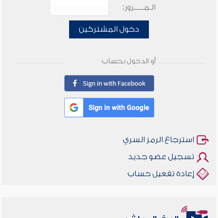
الـمـــــرور:
دخول المشتركين
أو الدخول بحساب
استرجاع الرمز السري
تسجيل عضو جديد
إعادة تفعيل حساب