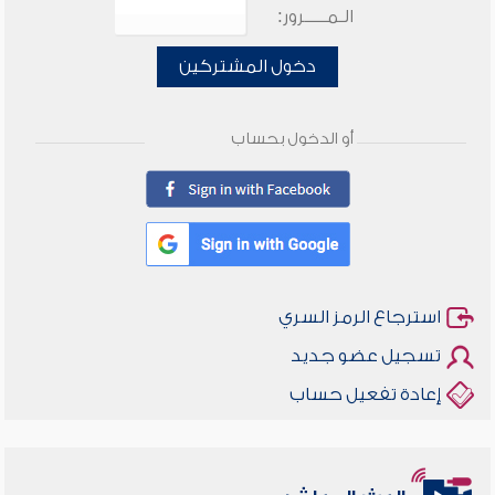
الـمـــــرور:
دخول المشتركين
أو الدخول بحساب
استرجاع الرمز السري
تسجيل عضو جديد
إعادة تفعيل حساب