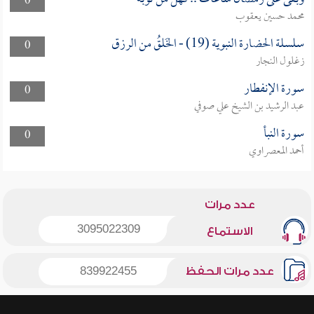
0
محمد حسين يعقوب
سلسلة الحضارة النبوية (19) - الخَلقُ من الرزق
0
زغلول النجار
سورة الإنفطار
0
عبد الرشيد بن الشيخ علي صوفي
سورة النبأ
0
أحمد المعصراوي
عدد مرات
3095022309
الاستماع
عدد مرات الحفظ
839922455