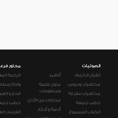
الصوتيات
محاور فرع
القرآن الكريم
أناشيد
الرحمة المه
محاضرات ودروس
متون علمية
واحة رمضان
ومنظومات
محاضرات مفرغة
الحج و العم
مختارات من الأذان
خطب جمعة
خطب جمع
أدعية و أذكار
الكتاب المسموع
القراءات ال