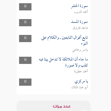
سورة الحشر
0
أحمد الديب
سورة المسد
0
ماجد فاروق
تابع أقوال التابعين , والكلام على
0
النوء
ياسر برهامي
ما جاء أن الملائكة لا تدخل بيتا فيه
0
كلب ولا صورة
أحمد حطيبة
يا مركزي
0
أبو عبد الملك
عدد مرات