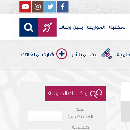
المكتبة
المواريث
بنين وبنات
علمية
البث المباشر
شارك بملفاتك
مكتبتك الصوتية
اسم
المستخدم:
كـلـــمـة