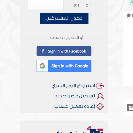
الـمـــــرور:
دخول المشتركين
أو الدخول بحساب
استرجاع الرمز السري
تسجيل عضو جديد
إعادة تفعيل حساب