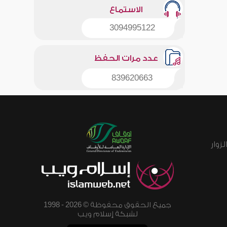
الاستماع
3094995122
عدد مرات الحفظ
839620663
زوار
جميع الحقوق محفوظة © 2026 - 1998
لشبكة إسلام ويب