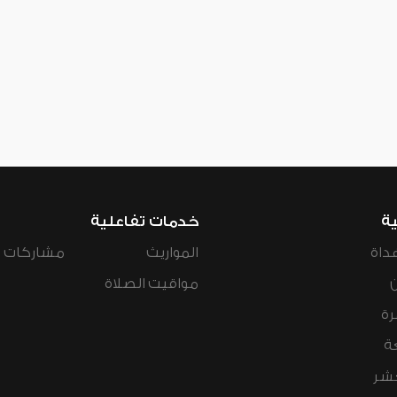
ية
خدمات تفاعلية
داة
المواريث
مشاركات ال
مواقيت الصلاة
رة
ة
عشر