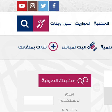
المكتبة
المواريث
بنين وبنات
علمية
البث المباشر
شارك بملفاتك
مكتبتك الصوتية
اسم
المستخدم:
كـلـــمـة