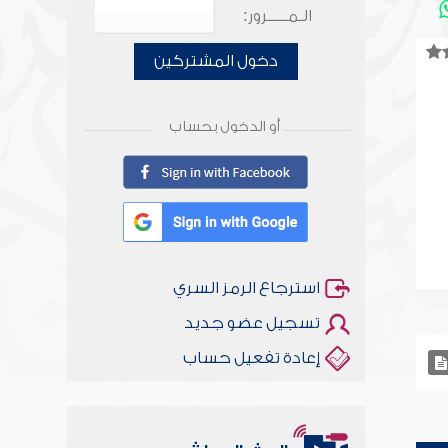
الـمـــــرور:
دخول المشتركين
أو الدخول بحساب
استرجاع الرمز السري
تسجيل عضو جديد
إعادة تفعيل حساب