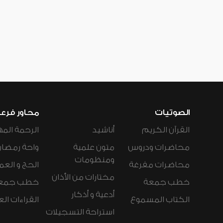
الصوتيات
محاور فرع
القرآن الكريم
أناشيد
الرحمة المه
محاضرات ودروس
متون علمية
واحة رمضان
ومنظومات
محاضرات مفرغة
الحج و العم
مختارات من الأذان
خطب جمعة
خطب جمع
أدعية و أذكار
الكتاب المسموع
القراءات ال
استراحة التسجيلات