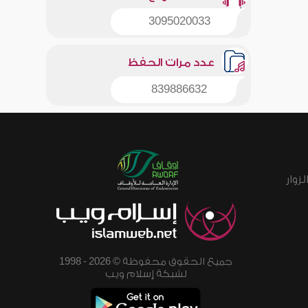
3095020033
عدد مرات الحفظ
839886632
زوار
جميع الحقوق محفوظة © 2026 - 1998
لشبكة إسلام ويب