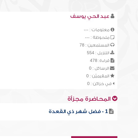
عبد الحي يوسف
معلومات : ---
ملحوظة : ---
المستمعين : 78
التنزيل : 554
قراءة: 478
الرسائل : 0
المقيميّن : 0
في خزائن : 0
المحاضرة مجزأة
1 - فضل شهر ذي القعدة