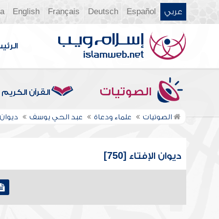
عربي
Español
Deutsch
Français
English
ia
الرئي
الصوتيات
القرآن الكريم
الصوتيات
علماء ودعاة
عبد الحي يوسف
ديوان 
ديوان الإفتاء [750]