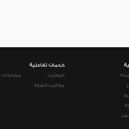
ية
خدمات تفاعلية
داة
المواريث
مشاركات ال
مواقيت الصلاة
رة
ة
عشر