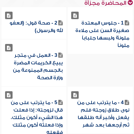
المحاضرة مجزأة
1 - جلوس المعتدة
2 - صحة قول: (العفو
صغيرة السن على ملاءة
لله والرسول)
ملونة ولبسها جلباباً
ملوناً
3 - العمل في متجر
يبيع الكريمات المضرة
بالجسم الممنوعة من
وزارة الصحة
4 - ما يترتب على من
5 - ما يترتب على من
نوى طلاق زوجته فلم
قال لزوجته: إذا فعلتِ
يفعل وأخبر أنه طلقها
هذا الشيء أكون مثلك،
ثم أرجعها بعد شهر
وإذا فعلتُه أكون مثلك
ففعله