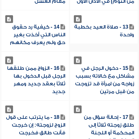
من النوم) في الأذان الأول
مقام الغسل
13 - صلاة العيد بخطبة
14 - كيفية رد حقوق
واحدة
الناس التي أخذت بغير
حق ولم يعرف مكانهم
15 - دخول الرجل في
16 - الزواج ممن طلقها
مشاكل مع خالاته بسبب
الرجل قبل الدخول بها
زواجه من امرأة قد تزوجت
ثلاثاً بعقد جديد ومهر
من قبل مرتين
جديد
17 - إحالة سؤال من
18 - ما يترتب على قول
طلق زوجته ثلاثاً إلى
الزوج لزوجته: إن خرجت
المحكمة أو اللجنة
فأنت طالق فخرجت