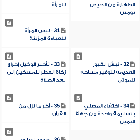
الطهارة من الحيض
للمرأة
يومين
31 - لبس المرأة
للعباءة المزينة
32 - نبش القبور
33 - تأخير الوكيل إخراج
القديمة لتوفير مساحة
زكاة الفطر للمسكين إلى
للموتى
بعد الصلاة
34 - اكتفاء المصلي
35 - آخر ما نزل من
بتسليمة واحدة من جهة
القرآن
اليمين
36 - حدود العلم