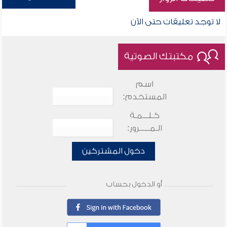
لا توجد تعليقات حتى الآن
مكتبتك الصوتية
اسم
المستخدم:
كـلـــمـة
الـمـــــرور:
دخول المشتركين
أو الدخول بحساب