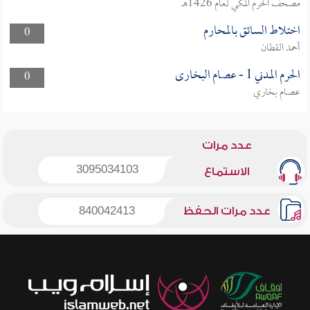
مصحف الحرم المكي لعام 1426هـ
اختلاط السائق بالمحارم
0
أحمد القطان
الحرم المدني 1 - عصام البخارى
0
عصام بخاري
عدد مرات
3095034103
الاستماع
عدد مرات الحفظ
840042413