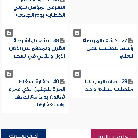
الشرعي المؤهل لتولي
الخطابة يوم الجمعة
37 - كشف المريضة
38 - تشغيل أشرطة
رأسها للطبيب لأجل
القرآن والمدائح بين الأذان
العلاج
الأول والثاني في الفجر
39 - صلاة الوتر ثلاثاً
40 - كفارة إسقاط
متصلات بسلام واحد
المرأة للجنين الذي عمره
ثمانون يوماً مع ندمها
واستغفارها
أضف تعليقك
تعليقات الزوار