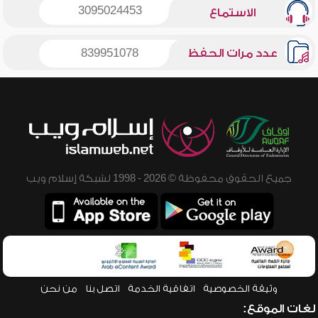
3095024453
الاستماع
عدد مرات الحفظ
839951078
جميع الحقوق محفوظة © 2026 - 1998 لشبكة إسلام ويب
وثيقة الخصوصية
اتفاقية الخدمة
اتصل بنا
من نحن
لغات الموقع: