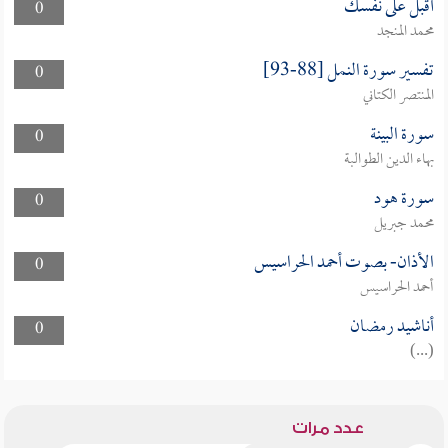
أقبل على نفسك
0
محمد المنجد
تفسير سورة النمل [88-93]
0
المنتصر الكتاني
سورة البينة
0
بهاء الدين الطوالبة
سورة هود
0
محمد جبريل
الأذان- بصوت أحمد الحراسيس
0
أحمد الحراسيس
أناشيد رمضان
0
(...)
عدد مرات