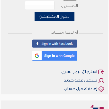
الـمـــــرور:
دخول المشتركين
أو الدخول بحساب
استرجاع الرمز السري
تسجيل عضو جديد
إعادة تفعيل حساب