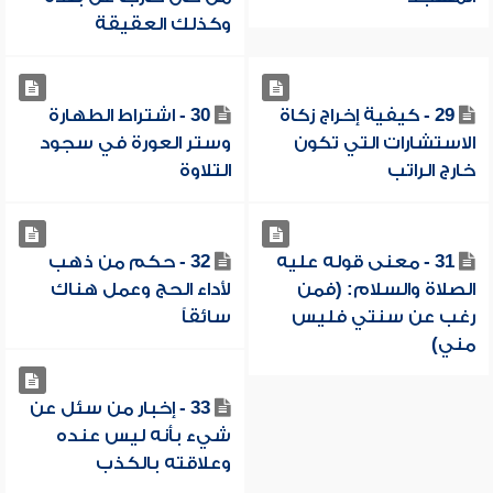
وكذلك العقيقة
29 - كيفية إخراج زكاة
30 - اشتراط الطهارة
الاستشارات التي تكون
وستر العورة في سجود
خارج الراتب
التلاوة
31 - معنى قوله عليه
32 - حكم من ذهب
الصلاة والسلام: (فمن
لأداء الحج وعمل هناك
رغب عن سنتي فليس
سائقاً
مني)
33 - إخبار من سئل عن
شيء بأنه ليس عنده
وعلاقته بالكذب