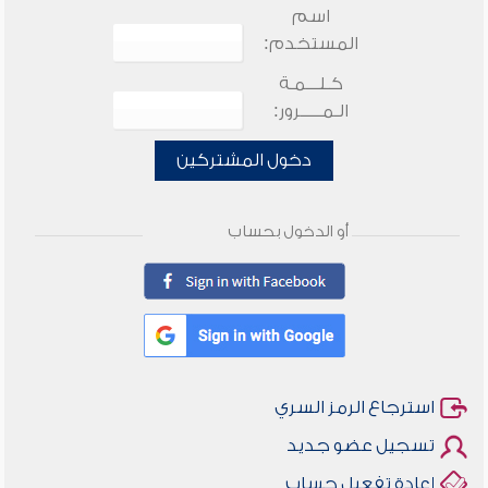
اسم
المستخدم:
كـلـــمـة
الـمـــــرور:
دخول المشتركين
أو الدخول بحساب
استرجاع الرمز السري
تسجيل عضو جديد
إعادة تفعيل حساب