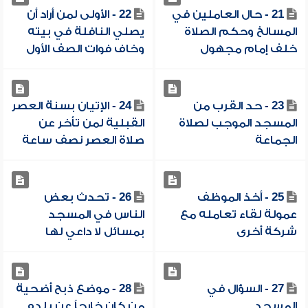
21 - حال العاملين في
22 - الأولى لمن أراد أن
المسالخ وحكم الصلاة
يصلي النافلة في بيته
خلف إمام مجهول
وخاف فوات الصف الأول
23 - حد القرب من
24 - الإتيان بسنة العصر
المسجد الموجب لصلاة
القبلية لمن تأخر عن
الجماعة
صلاة العصر نصف ساعة
25 - أخذ الموظف
26 - تحدث بعض
عمولة لقاء تعامله مع
الناس في المسجد
شركة أخرى
بمسائل لا داعي لها
27 - السؤال في
28 - موضع ذبح أضحية
المسجد
من كان خارجاً عن بلده