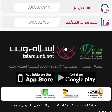
3095070944
الاستماع
عدد مرات الحفظ
840531756
جميع الحقوق محفوظة © 2026 - 1998 لشبكة إسلام ويب
وثيقة الخصوصية
اتفاقية الخدمة
اتصل بنا
من نحن