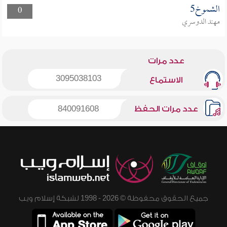
الشموخ5
0
مهند الدوسري
عدد مرات
3095038103
الاستماع
عدد مرات الحفظ
840091608
جميع الحقوق محفوظة © 2026 - 1998 لشبكة إسلام ويب