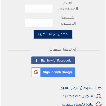
اسم
المستخدم:
كـلـــمـة
الـمـــــرور:
دخول المشتركين
أو الدخول بحساب
استرجاع الرمز السري
تسجيل عضو جديد
إعادة تفعيل حساب