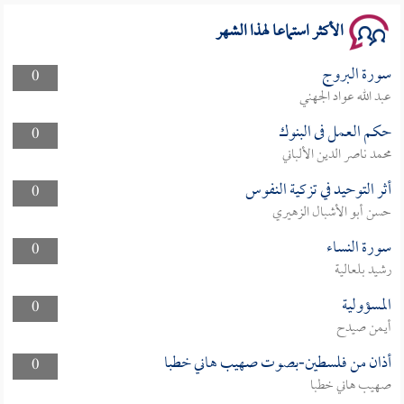
الأكثر استماعا لهذا الشهر
سورة البروج
0
عبد الله عواد الجهني
حكم العمل فى البنوك
0
محمد ناصر الدين الألباني
أثر التوحيد في تزكية النفوس
0
حسن أبو الأشبال الزهيري
سورة النساء
0
رشيد بلعالية
المسؤولية
0
أيمن صيدح
أذان من فلسطين-بصوت صهيب هاني خطبا
0
صهيب هاني خطبا