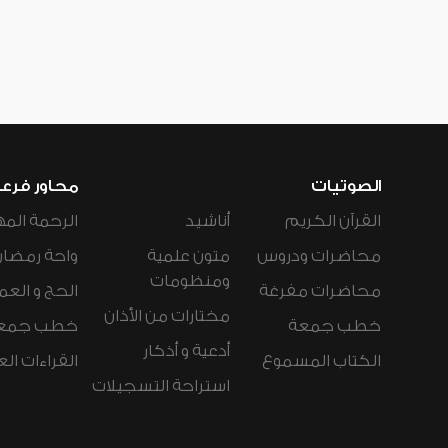
الصوتيات
محاور فرع
القرآن الكريم
أناشيد
الرحمة المه
محاضرات ودروس
متون علمية
واحة رمضان
ومنظومات
محاضرات مفرغة
الحج و العم
مختارات من الأذان
خطب جمعة
خطب جمع
أدعية و أذكار
الكتاب المسموع
القراءات ال
استراحة التسجيلات