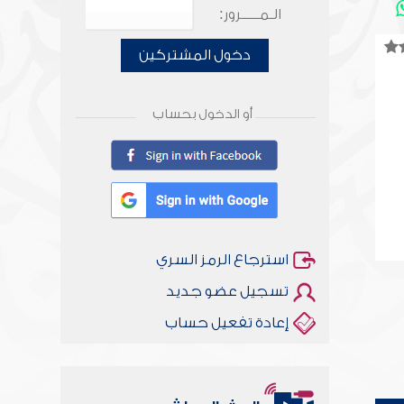
الـمـــــرور:
دخول المشتركين
أو الدخول بحساب
استرجاع الرمز السري
تسجيل عضو جديد
إعادة تفعيل حساب