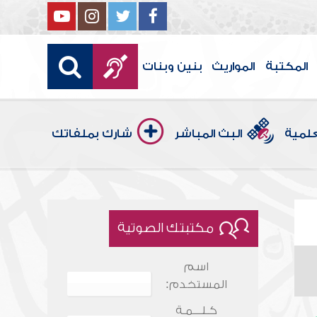
المكتبة
المواريث
بنين وبنات
علمية
البث المباشر
شارك بملفاتك
مكتبتك الصوتية
اسم
المستخدم:
كـلـــمـة