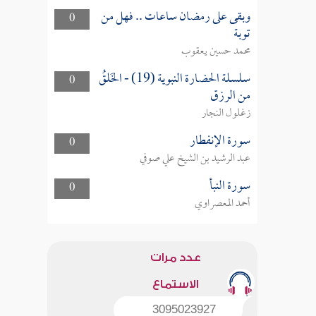
وبقى على رمضان ساعات .. فهل من
0
توبة
محمد حسين يعقوب
سلسلة الحضارة النبوية (19) - الخَلقُ
0
من الرزق
زغلول النجار
سورة الإنفطار
0
عبد الرشيد بن الشيخ علي صوفي
سورة النبأ
0
أحمد المعصراوي
عدد مرات
الاستماع
3095023927