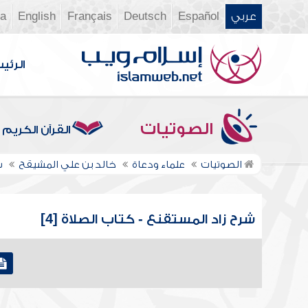
عربي
Español
Deutsch
Français
English
ia
الرئي
الصوتيات
القرآن الكريم
الصوتيات
علماء ودعاة
خالد بن علي المشيقح
ش
شرح زاد المستقنع - كتاب الصلاة [4]