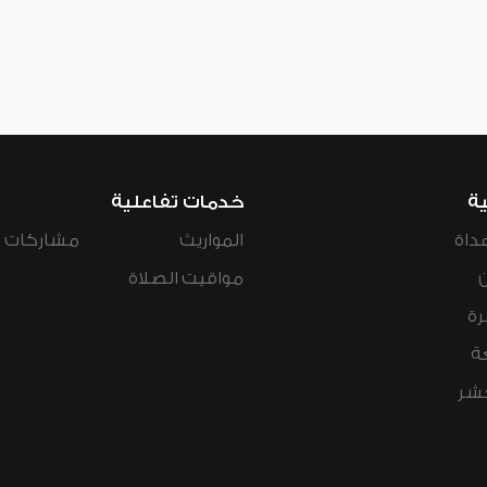
ية
خدمات تفاعلية
داة
المواريث
مشاركات ال
مواقيت الصلاة
رة
ة
عشر