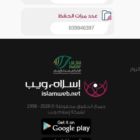
عدد مرات الحفظ
839946397
زوار
جميع الحقوق محفوظة © 2026 - 1998
لشبكة إسلام ويب