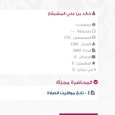
خالد بن علي المشيقح
معلومات :
ملحوظة : ---
المستمعين : 175
التنزيل : 1292
قراءة: 2902
الرسائل : 0
المقيميّن : 0
في خزائن : 0
المحاضرة مجزأة
1 - تابع مواقيت الصلاة