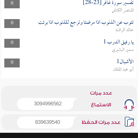
تفسير سورة غافر [23-28]
0
المنتصر الكتاني
تتوب عن الذنوب اذا مرضتا وترجع للذنوب اذا برئت
0
خالد الراشد
يا رفيق الدرب 1
0
سمير البشيري
الأشبال1
0
أبو عبد الملك
عدد مرات
3094996562
الاستماع
عدد مرات الحفظ
839639540