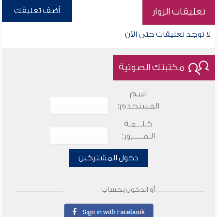
أضف تعليقك
تعليقات الزوار
لا توجد تعليقات حتى الآن
مكتبتك الصوتية
اسم
المستخدم:
كـلـــمـة
الـمـــــرور:
دخول المشتركين
أو الدخول بحساب