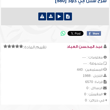
شرح سنن أبي داود [580]
عبد المحسن العباد
تقييم المادة:
معلومات : ---
ملحوظة : ---
المستمعين : 440
التنزيل : 1988
قراءة: 6570
الرسائل : 0
المقيميّن : 0
في خزائن : 0