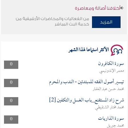
أخلاقنا أصالة ومعاصرة
من الفعاليات والمحاضرات الأرشيفية من
المزيد
وأمنهم من خوف 9
خدمة البث المباشر
سلسلة محاضرات نفحات رمضانية 1444هـ
الأكثر استماعا لهذا الشهر
سورة الكافرون
0
معمر الإندونيسي
تيسير أصول الفقه للمبتدئين - الندب والمحرم
0
محمد حسن عبد الغفار
شرح زاد المستقنع_باب الغسل والتكفين [2]
0
محمد مختار الشنقيطي
سورة الذاريات
0
محمد جبريل