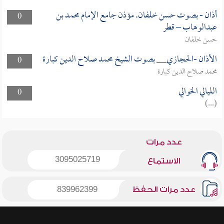
أذان - بصوت حسن خلفان. مؤذن جامع الإمام محمد بن
0
عبدالوهاب – قطر
حسن خلفان
الأذان -الحجازي__ بصوت الشيخ محمد صلاح الدين كبارة
0
محمد صلاح الدين كبارة
الليالي الخوالي
0
(...)
عدد مرات
3095025719
الاستماع
عدد مرات الحفظ
839962399