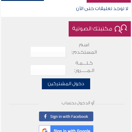
لا توجد تعليقات حتى الآن
مكتبتك الصوتية
اسم
المستخدم:
كـلـــمـة
الـمـــــرور:
دخول المشتركين
أو الدخول بحساب