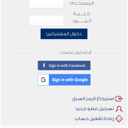
المستخدم:
كـلـــمـة
الـمـــــرور:
دخول المشتركين
أو الدخول بحساب
استرجاع الرمز السري
تسجيل عضو جديد
إعادة تفعيل حساب