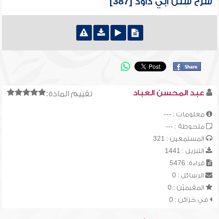
شرح سنن أبي داود [387]
عبد المحسن العباد
تقييم المادة:
معلومات : ---
ملحوظة : ---
المستمعين : 321
التنزيل : 1441
قراءة: 5476
الرسائل : 0
المقيميّن : 0
في خزائن : 0