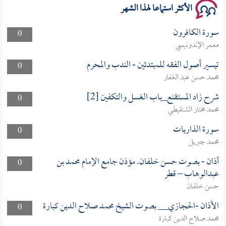
الأكثر استماعا لهذا الشهر
سورة الكافرون
0
معمر الإندونيسي
تيسير أصول الفقه للمبتدئين - الندب والمحرم
0
محمد حسن عبد الغفار
شرح زاد المستقنع_باب الغسل والتكفين [2]
0
محمد مختار الشنقيطي
سورة الذاريات
0
محمد جبريل
أذان - بصوت حسن خلفان. مؤذن جامع الإمام محمد بن
0
عبدالوهاب – قطر
حسن خلفان
الأذان -الحجازي__ بصوت الشيخ محمد صلاح الدين كبارة
0
محمد صلاح الدين كبارة