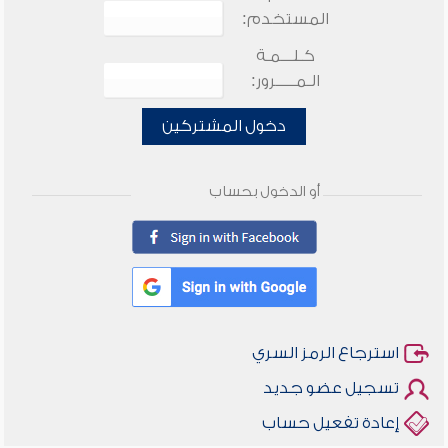
المستخدم:
كـلـــمـة
الـمـــــرور:
دخول المشتركين
أو الدخول بحساب
استرجاع الرمز السري
تسجيل عضو جديد
إعادة تفعيل حساب