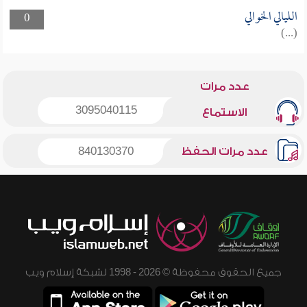
الليالي الخوالي
0
(...)
عدد مرات
3095040115
الاستماع
عدد مرات الحفظ
840130370
جميع الحقوق محفوظة © 2026 - 1998 لشبكة إسلام ويب