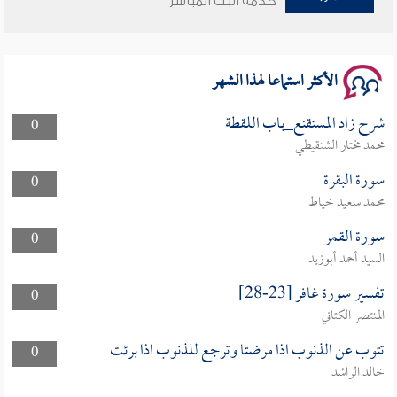
خدمة البث المباشر
سلسلة محاضرات نفحات رمضانية 1444هـ
الأكثر استماعا لهذا الشهر
شرح زاد المستقنع_باب اللقطة
0
محمد مختار الشنقيطي
سورة البقرة
0
محمد سعيد خياط
سورة القمر
0
السيد أحمد أبوزيد
تفسير سورة غافر [23-28]
0
المنتصر الكتاني
تتوب عن الذنوب اذا مرضتا وترجع للذنوب اذا برئت
0
خالد الراشد