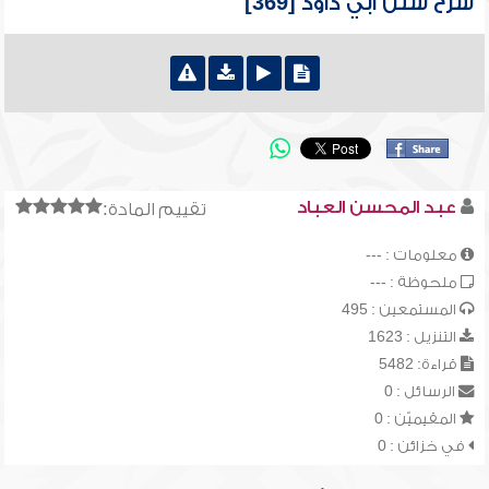
شرح سنن أبي داود [369]
عبد المحسن العباد
تقييم المادة:
معلومات : ---
ملحوظة : ---
المستمعين : 495
التنزيل : 1623
قراءة: 5482
الرسائل : 0
المقيميّن : 0
في خزائن : 0