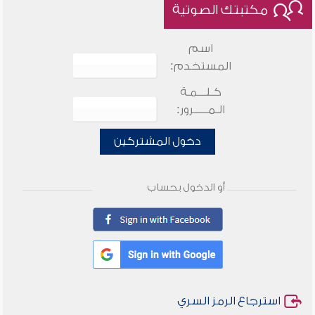
مكتبتك الصوتية
اسم
المستخدم:
كـلـــمـة
الـمـــــرور:
دخول المشتركين
أو الدخول بحساب
استرجاع الرمز السري