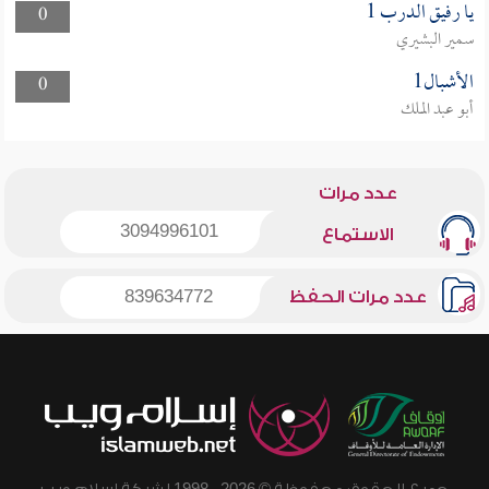
يا رفيق الدرب 1
0
سمير البشيري
الأشبال1
0
أبو عبد الملك
عدد مرات
3094996101
الاستماع
عدد مرات الحفظ
839634772