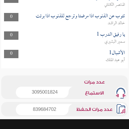
المنتصر الكتاني
تتوب عن الذنوب اذا مرضتا وترجع للذنوب اذا برئت
0
خالد الراشد
يا رفيق الدرب 1
0
سمير البشيري
الأشبال1
0
أبو عبد الملك
عدد مرات
3095001824
الاستماع
عدد مرات الحفظ
839684702