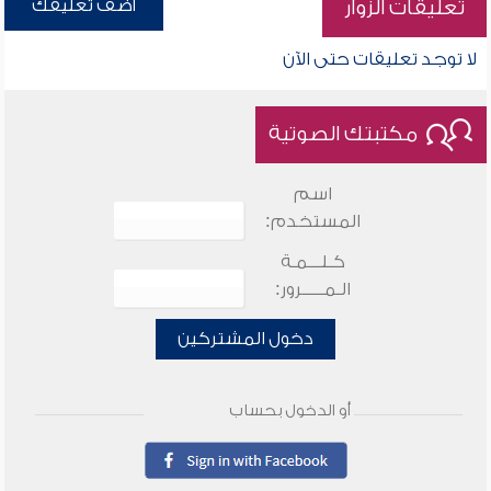
أضف تعليقك
تعليقات الزوار
لا توجد تعليقات حتى الآن
مكتبتك الصوتية
اسم
المستخدم:
كـلـــمـة
الـمـــــرور:
دخول المشتركين
أو الدخول بحساب