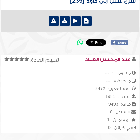
شرح سنن أبي داود [239]
عبد المحسن العباد
تقييم المادة:
معلومات : ---
ملحوظة : ---
المستمعين : 2472
التنزيل : 1981
قراءة: 9493
الرسائل : 0
المقيميّن : 1
في خزائن : 0