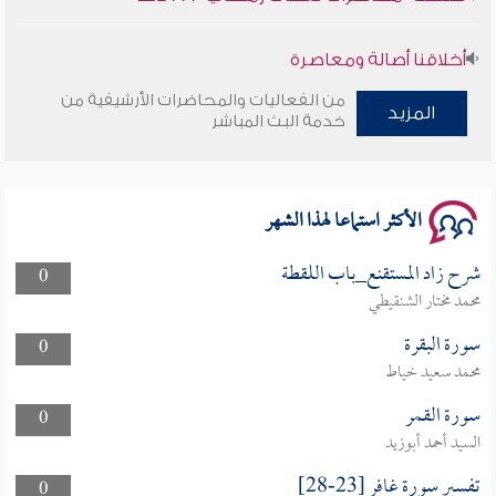
أخلاقنا أصالة ومعاصرة
من الفعاليات والمحاضرات الأرشيفية من
وأمنهم من خوف 9
المزيد
خدمة البث المباشر
سلسلة محاضرات نفحات رمضانية 1444هـ
الأكثر استماعا لهذا الشهر
شرح زاد المستقنع_باب اللقطة
0
محمد مختار الشنقيطي
سورة البقرة
0
محمد سعيد خياط
سورة القمر
0
السيد أحمد أبوزيد
تفسير سورة غافر [23-28]
0