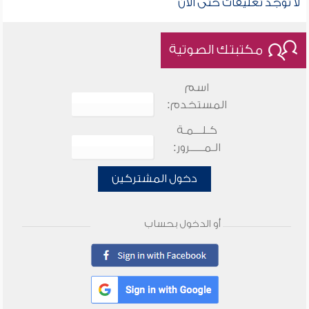
لا توجد تعليقات حتى الآن
مكتبتك الصوتية
اسم
المستخدم:
كـلـــمـة
الـمـــــرور:
دخول المشتركين
أو الدخول بحساب