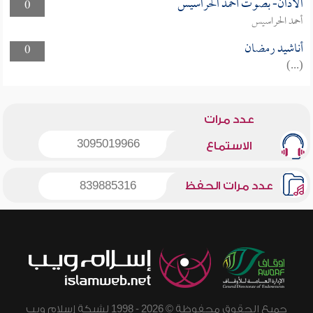
الأذان- بصوت أحمد الحراسيس
0
أحمد الحراسيس
أناشيد رمضان
0
(...)
عدد مرات
3095019966
الاستماع
عدد مرات الحفظ
839885316
جميع الحقوق محفوظة © 2026 - 1998 لشبكة إسلام ويب