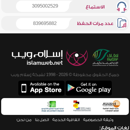
3095002529
الاستماع
عدد مرات الحفظ
839695882
جميع الحقوق محفوظة © 2026 - 1998 لشبكة إسلام ويب
وثيقة الخصوصية
اتفاقية الخدمة
اتصل بنا
من نحن
لغات الموقع: