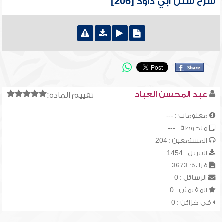
شرح سنن أبي داود [206]
عبد المحسن العباد
تقييم المادة:
معلومات : ---
ملحوظة : ---
المستمعين : 204
التنزيل : 1454
قراءة: 3673
الرسائل : 0
المقيميّن : 0
في خزائن : 0