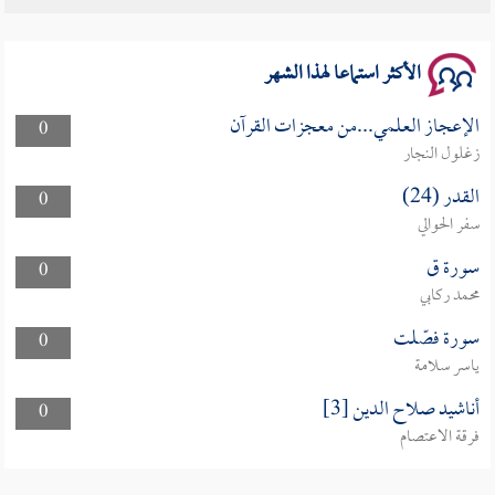
سلسلة محاضرات نفحات رمضانية 1444هـ
الأكثر استماعا لهذا الشهر
الإعجاز العلمي...من معجزات القرآن
0
زغلول النجار
القدر (24)
0
سفر الحوالي
سورة ق
0
محمد ركابي
سورة فصّلت
0
ياسر سلامة
أناشيد صلاح الدين [3]
0
فرقة الاعتصام