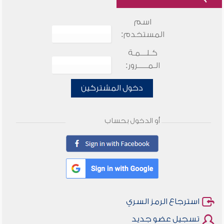
اسم
المستخدم:
كـلـــمـة
الـمـــــرور:
دخول المشتركين
أو الدخول بحساب
استرجاع الرمز السري
تسجيل عضو جديد