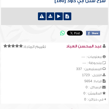
شرح سنن أبي داود [180]
عبد المحسن العباد
تقييم المادة:
معلومات : ---
ملحوظة : ---
المستمعين : 337
التنزيل : 1723
قراءة: 5654
الرسائل : 0
المقيميّن : 0
في خزائن : 0