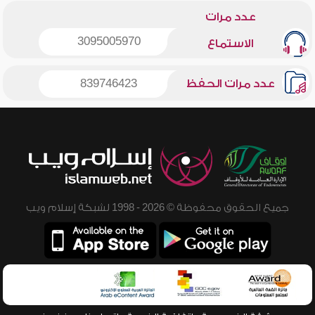
عدد مرات
3095005970
الاستماع
عدد مرات الحفظ
839746423
جميع الحقوق محفوظة © 2026 - 1998 لشبكة إسلام ويب