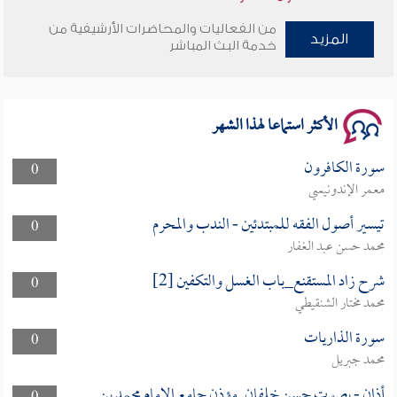
من الفعاليات والمحاضرات الأرشيفية من
وأمنهم من خوف 9
المزيد
خدمة البث المباشر
سلسلة محاضرات نفحات رمضانية 1444هـ
الأكثر استماعا لهذا الشهر
سورة الكافرون
0
معمر الإندونيسي
تيسير أصول الفقه للمبتدئين - الندب والمحرم
0
محمد حسن عبد الغفار
شرح زاد المستقنع_باب الغسل والتكفين [2]
0
محمد مختار الشنقيطي
سورة الذاريات
0
محمد جبريل
أذان - بصوت حسن خلفان. مؤذن جامع الإمام محمد بن