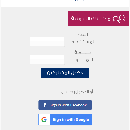
مكتبتك الصوتية
اسم
المستخدم:
كـلـــمـة
الـمـــــرور:
دخول المشتركين
أو الدخول بحساب