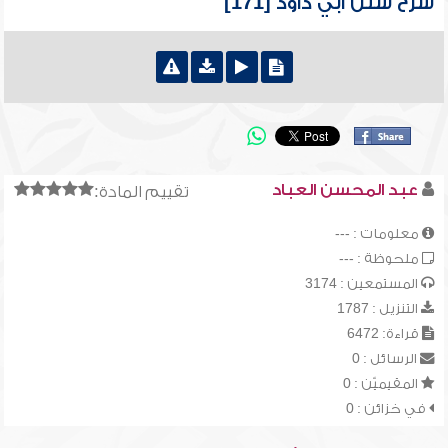
شرح سنن أبي داود [171]
عبد المحسن العباد
تقييم المادة:
معلومات : ---
ملحوظة : ---
المستمعين : 3174
التنزيل : 1787
قراءة: 6472
الرسائل : 0
المقيميّن : 0
في خزائن : 0