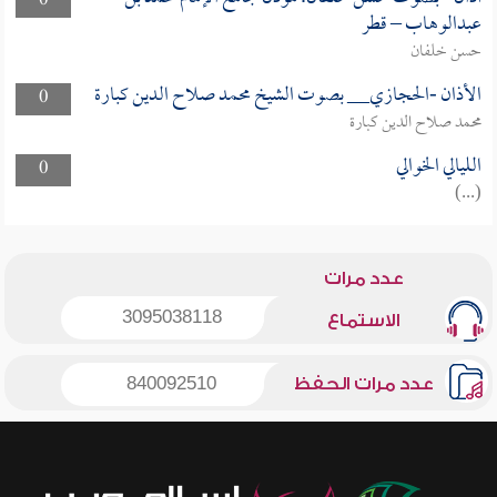
0
عبدالوهاب – قطر
حسن خلفان
الأذان -الحجازي__ بصوت الشيخ محمد صلاح الدين كبارة
0
محمد صلاح الدين كبارة
الليالي الخوالي
0
(...)
عدد مرات
3095038118
الاستماع
عدد مرات الحفظ
840092510