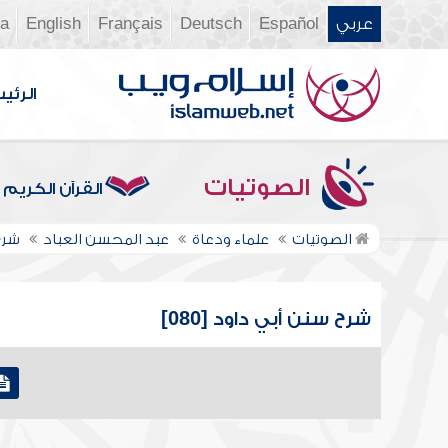
عربي
Español
Deutsch
Français
English
ia
الرئي
الصوتيات
القرآن الكريم
الصوتيات
علماء ودعاة
عبد المحسن العباد
شرح
شرح سنن أبي داود [080]