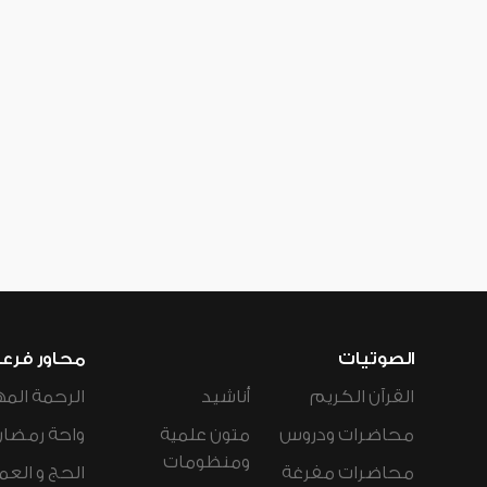
الصوتيات
محاور فرع
القرآن الكريم
أناشيد
الرحمة المه
محاضرات ودروس
متون علمية
واحة رمضان
ومنظومات
محاضرات مفرغة
الحج و العم