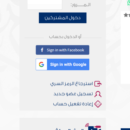
الـمـــــرور:
دخول المشتركين
أو الدخول بحساب
استرجاع الرمز السري
تسجيل عضو جديد
إعادة تفعيل حساب