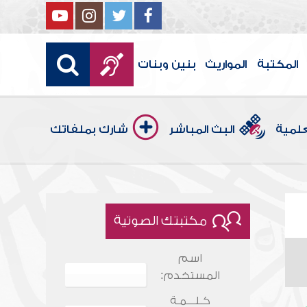
المكتبة
المواريث
بنين وبنات
علمية
البث المباشر
شارك بملفاتك
مكتبتك الصوتية
اسم
المستخدم:
كـلـــمـة