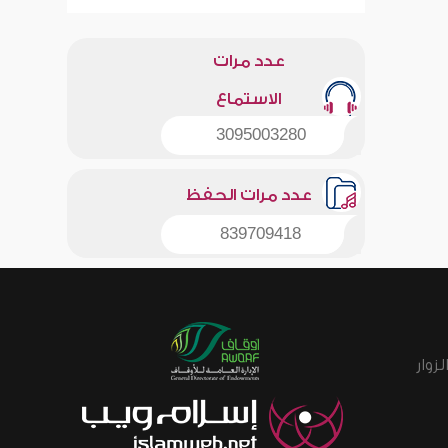
عدد مرات
الاستماع
3095003280
عدد مرات الحفظ
839709418
زوار