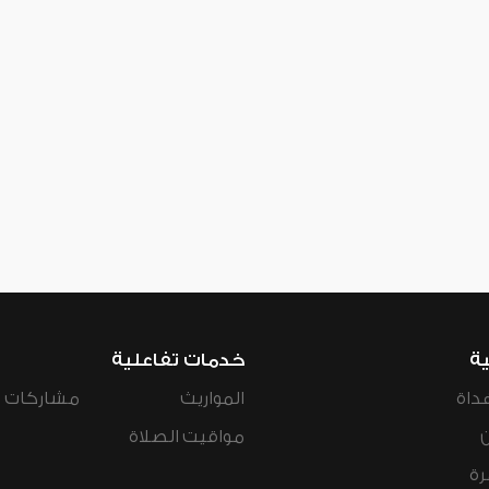
ية
خدمات تفاعلية
داة
المواريث
مشاركات ال
مواقيت الصلاة
رة