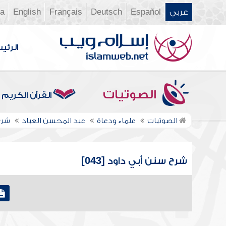
عربي
Español
Deutsch
Français
English
ia
الرئي
الصوتيات
القرآن الكريم
الصوتيات
علماء ودعاة
عبد المحسن العباد
شرح
شرح سنن أبي داود [043]