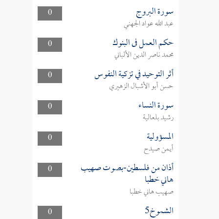
سورة البروج
0
عبد الله عواد الجهني
حكم العمل فى البنوك
0
محمد ناصر الدين الألباني
أثر التوحيد في تزكية النفوس
0
حسن أبو الأشبال الزهيري
سورة النساء
0
رشيد بلعالية
المسؤولية
0
أيمن صيدح
أذان من فلسطين-بصوت صهيب
0
هاني خطبا
صهيب هاني خطبا
الشموخ5
0