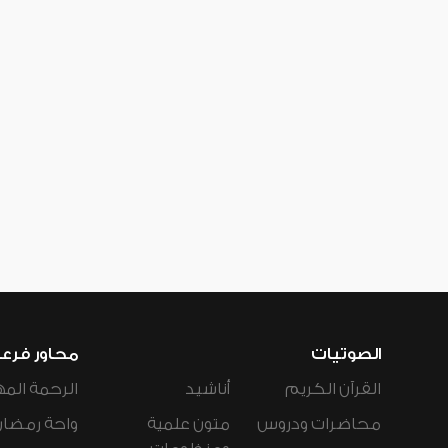
الصوتيات
محاور فرع
القرآن الكريم
أناشيد
الرحمة المه
محاضرات ودروس
متون علمية
واحة رمضان