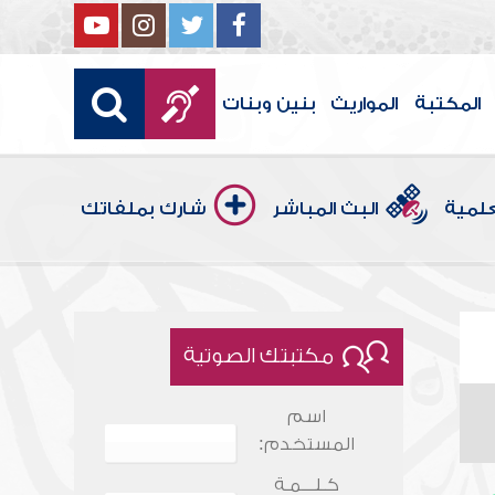
المكتبة
المواريث
بنين وبنات
علمية
البث المباشر
شارك بملفاتك
مكتبتك الصوتية
اسم
المستخدم:
كـلـــمـة