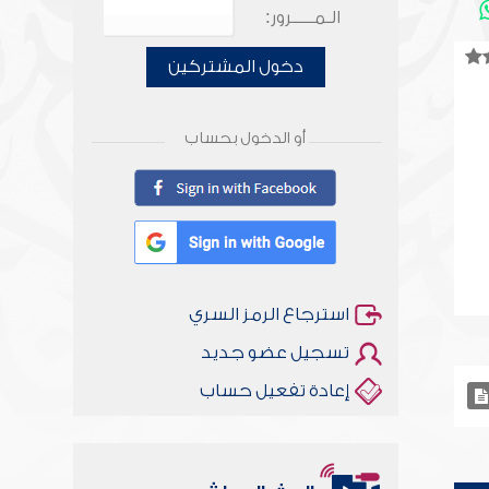
الـمـــــرور:
دخول المشتركين
أو الدخول بحساب
استرجاع الرمز السري
تسجيل عضو جديد
إعادة تفعيل حساب