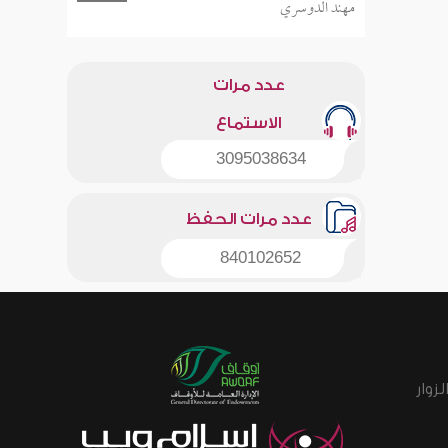
مهند الدوسري
عدد مرات
الاستماع
3095038634
عدد مرات الحفظ
840102652
زوار