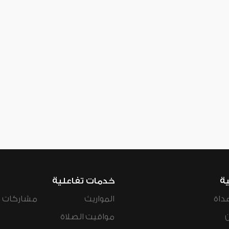
ية
خدمات تفاعلية
داة
المواريث
مشاركات ال
مواقيت الصلاة