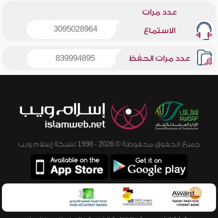
عدد مرات
3095028964
الاستماع
عدد مرات الحفظ
839994895
جميع الحقوق محفوظة © 2026 - 1998 لشبكة إسلام ويب