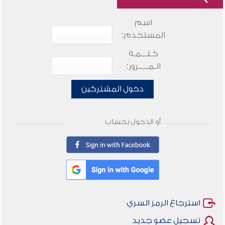
اسم
المستخدم:
كـلـــمـة
الـمـــــرور:
دخول المشتركين
أو الدخول بحساب
استرجاع الرمز السري
تسجيل عضو جديد