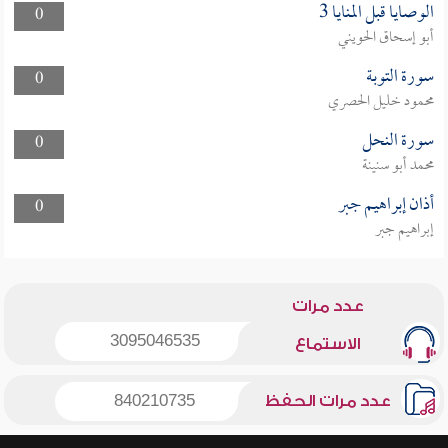
الوصايا قبل المنايا 3
0
أبو إسحاق الحويني
سورة التوبة
0
محمود خليل الحصري
سورة النحل
0
محمد أبو سنينة
أذان إبراهيم جبر
0
إبراهيم جبر
عدد مرات
3095046535
الاستماع
عدد مرات الحفظ
840210735