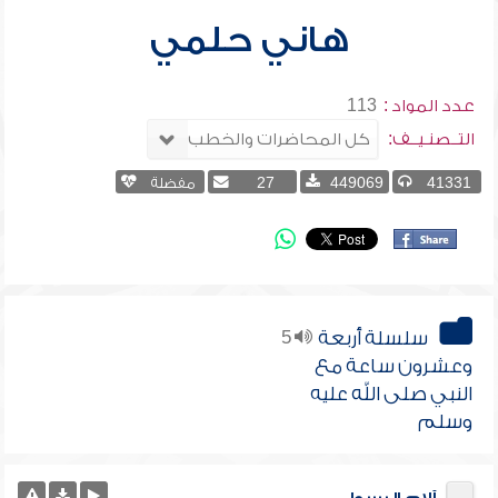
هاني حلمي
عدد المواد :
113
التــصنـيــف:
41331
449069
27
مفضلة
سلسلة أربعة
5
وعشرون ساعة مع
النبي صلى الله عليه
وسلم