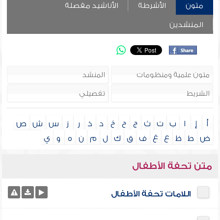
متون
الأشرطة
الأناشيد مفصلة
المنشدين
أ
إ
ا
ب
ت
ث
ج
ح
خ
د
ذ
ر
ز
س
ش
ص
ض
ط
ظ
ع
غ
ف
ق
ك
ل
م
ن
ه
و
ي
متن تحفة الأطفال
اللامات تحفة الأطفال