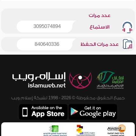
عدد مرات
3095074894
الاستماع
عدد مرات الحفظ
840640336
جميع الحقوق محفوظة © 2026 - 1998 لشبكة إسلام ويب