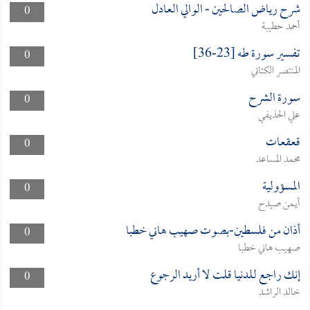
شرح رياض الصالحين - الوالي العادل
0
أحمد حطيبة
تفسير سورة طه [23-36]
0
المنتصر الكتاني
سورة الشرح
0
علي الحذيفي
قعقعات
0
محمد المساعد
المسؤولية
0
أيمن صيدح
أذان من فلسطين-بصوت صهيب هاني خطبا
0
صهيب هاني خطبا
إنك راجع للدنيا قلت لا أريد الرجوع
0
خالد الراشد