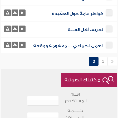
خواطر عامة حول العقيدة
تعريف أهل السنة
العمل الجماعي ... مفهومه وواقعه
2
1
مكتبتك الصوتية
اسم
المستخدم:
كـلـــمـة
الـمـــــرور: