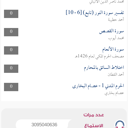
محمد ناصر الدين الألباني
تفسير سورة النور (تابع) [6 - 10]
0
أحمد حطيبة
سورة القصص
0
محمد أيوب
سورة الأنعام
0
مصحف الحرم المكي لعام 1426هـ
اختلاط السائق بالمحارم
0
أحمد القطان
الحرم المدني 1 - عصام البخارى
0
عصام بخاري
عدد مرات
3095040636
الاستماع