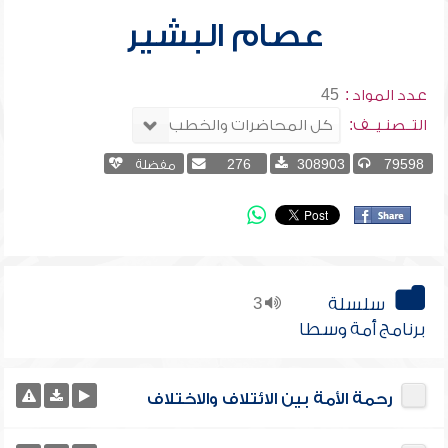
عصام البشير
عدد المواد :
45
التــصنـيــف:
79598
308903
276
مفضلة
سلسلة
3
برنامج أمة وسطا
رحمة الأمة بين الائتلاف والاختلاف