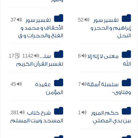
تفسير سور
52
تفسير سور
37
إبراهيم و الحجر و
الأحقاف و محمد و
النحل
الفتح والحجرات و ق
معنى لا إله إلا
6
سلسلة
1142
17
الله
تفسير القرآن الكريم
سلسلة أسئلة
7
عقيدة
45
وفتاوى-
المؤمن
حكم المرور
1
شرح كتاب
281
بين يدي المصلي
المسجد وبيت المسلم