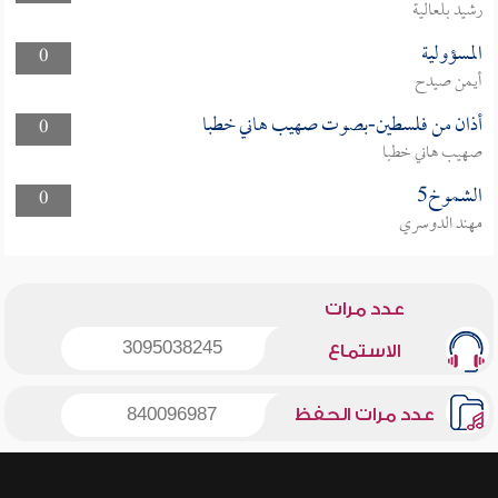
رشيد بلعالية
المسؤولية
0
أيمن صيدح
أذان من فلسطين-بصوت صهيب هاني خطبا
0
صهيب هاني خطبا
الشموخ5
0
مهند الدوسري
عدد مرات
3095038245
الاستماع
عدد مرات الحفظ
840096987