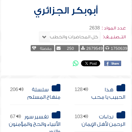
أبوبكر الجزائري
عدد المواد :
2638
التــصنـيــف:
1750639
2679549
250
مفضلة
هذا
128
سلسلة
206
الحبيب يا محب
منهاج المسلم
نداءات
103
تفسير سور
67
الرحمن لأهل الإيمان
الأنبياء والحج والمؤمنون
والنور