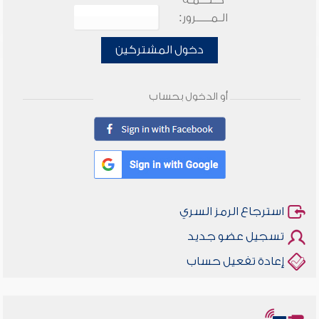
كـلـــمـة
الـمـــــرور:
دخول المشتركين
أو الدخول بحساب
استرجاع الرمز السري
تسجيل عضو جديد
إعادة تفعيل حساب