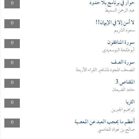
حوار في برنامج بلا حدود
0
عبد الرحمن السميط
لا أمن إلا في الإيمان!!
0
سعود الشريم
سورة المنافقون
0
أبوطلحة البوسعيدي
سورة الصف
0
المصحف المجود لمشاهير القراء الأربعة
المقناص 3
0
حامد الضبعان
الثريا
0
إبراهيم الجبرين
أعظم ما يحجب العبد عن المعصية
0
صالح بن عواد المغامسي