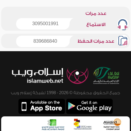
عدد مرات
3095001991
الاستماع
عدد مرات الحفظ
839686840
جميع الحقوق محفوظة © 2026 - 1998 لشبكة إسلام ويب