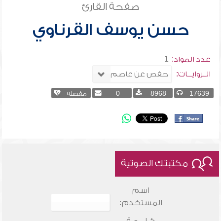
صفحة القارئ
حسن يوسف القرناوي
عدد المواد:
1
الــروايـــات:
17639
8968
0
مفضلة
مكتبتك الصوتية
اسم
المستخدم: