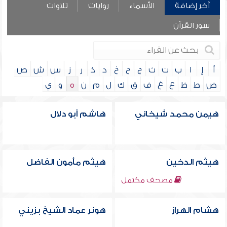
آخر إضافة
الأسماء
روايات
تلاوات
سور القرآن
أ
إ
ا
ب
ت
ث
ج
ح
خ
د
ذ
ر
ز
س
ش
ص
ض
ط
ظ
ع
غ
ف
ق
ك
ل
م
ن
ه
و
ي
هيمن محمد شيخاني
هاشم أبو دلال
هيثم الدخين
هيثم مأمون الفاضل
مصحف مكتمل
هشام الهراز
هونر عماد الشيخ بزيني