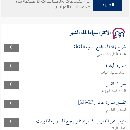
من الفعاليات والمحاضرات الأرشيفية من
وأمنهم من خوف 9
المزيد
خدمة البث المباشر
سلسلة محاضرات نفحات رمضانية 1444هـ
الأكثر استماعا لهذا الشهر
شرح زاد المستقنع_باب اللقطة
0
محمد مختار الشنقيطي
سورة البقرة
0
محمد سعيد خياط
سورة القمر
0
السيد أحمد أبوزيد
تفسير سورة غافر [23-28]
0
المنتصر الكتاني
تتوب عن الذنوب اذا مرضتا وترجع للذنوب اذا برئت
0
خالد الراشد