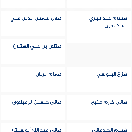
هشام عبد الباري
هلال شمس الدين علي
السكندري
هتلان بن علي الهتلان
هزاع البلوشي
همام الريان
هاني كارم فتيح
هانى حسين الزعبلاوى
هيثم الجدعاني
هاني عبد الله أبوشيتة