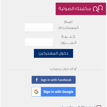
مكتبتك الصوتية
اسم
المستخدم:
كـلـــمـة
الـمـــــرور:
دخول المشتركين
أو الدخول بحساب