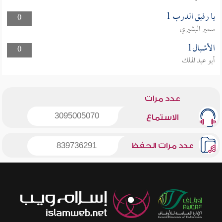
يا رفيق الدرب 1
0
سمير البشيري
الأشبال1
0
أبو عبد الملك
عدد مرات
3095005070
الاستماع
عدد مرات الحفظ
839736291