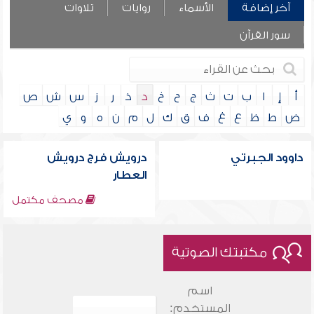
آخر إضافة
الأسماء
روايات
تلاوات
سور القرآن
أ
إ
ا
ب
ت
ث
ج
ح
خ
د
ذ
ر
ز
س
ش
ص
ض
ط
ظ
ع
غ
ف
ق
ك
ل
م
ن
ه
و
ي
داوود الجبرتي
درويش فرج درويش
العطار
مصحف مكتمل
مكتبتك الصوتية
اسم
المستخدم: