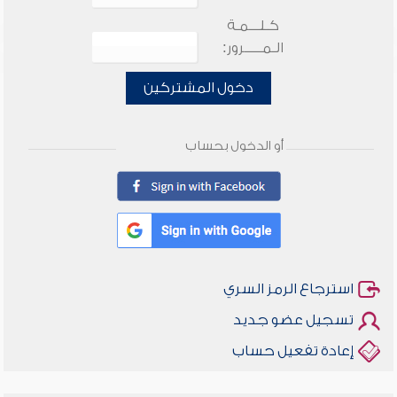
كـلـــمـة
الـمـــــرور:
دخول المشتركين
أو الدخول بحساب
استرجاع الرمز السري
تسجيل عضو جديد
إعادة تفعيل حساب