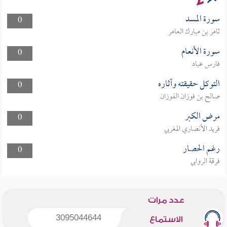
سورة المسد
0
ثامر بن مبارك العامر
سورة الأنعام
0
فارس عباد
التوكل حقيقته وآثاره
0
صالح بن فوزان الفوزان
مرض الكبر
0
فريد الأنصاري المغربي
رغم الحصار
0
فرقة الروابي
عدد مرات
3095044644
الاستماع