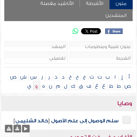
متون
الأشرطة
الأناشيد مفصلة
المنشدين
أ
إ
ا
ب
ت
ث
ج
ح
خ
د
ذ
ر
ز
س
ش
ص
ض
ط
ظ
ع
غ
ف
ق
ك
ل
م
ن
ه
و
ي
وصايا
سلم الوصول إلى علم الأصول
[
خالد الشليمي
]