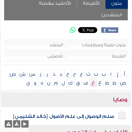
متون
الأشرطة
الأناشيد مفصلة
المنشدين
أ
إ
ا
ب
ت
ث
ج
ح
خ
د
ذ
ر
ز
س
ش
ص
ض
ط
ظ
ع
غ
ف
ق
ك
ل
م
ن
ه
و
ي
وصايا
سلم الوصول إلى علم الأصول
[
خالد الشليمي
]