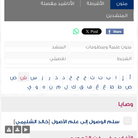
متون
الأشرطة
الأناشيد مفصلة
المنشدين
أ
إ
ا
ب
ت
ث
ج
ح
خ
د
ذ
ر
ز
س
ش
ص
ض
ط
ظ
ع
غ
ف
ق
ك
ل
م
ن
ه
و
ي
وصايا
سلم الوصول إلى علم الأصول
[
خالد الشليمي
]