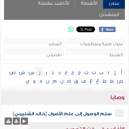
متون
الأشرطة
الأناشيد مفصلة
المنشدين
أ
إ
ا
ب
ت
ث
ج
ح
خ
د
ذ
ر
ز
س
ش
ص
ض
ط
ظ
ع
غ
ف
ق
ك
ل
م
ن
ه
و
ي
وصايا
سلم الوصول إلى علم الأصول
[
خالد الشليمي
]