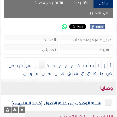
متون
الأشرطة
الأناشيد مفصلة
المنشدين
أ
إ
ا
ب
ت
ث
ج
ح
خ
د
ذ
ر
ز
س
ش
ص
ض
ط
ظ
ع
غ
ف
ق
ك
ل
م
ن
ه
و
ي
وصايا
سلم الوصول إلى علم الأصول
[
خالد الشليمي
]