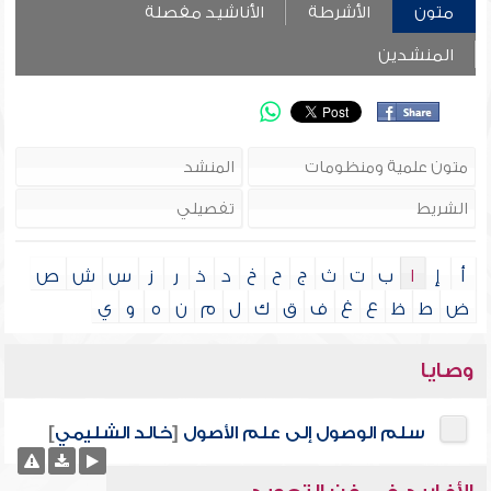
متون
الأشرطة
الأناشيد مفصلة
المنشدين
أ
إ
ا
ب
ت
ث
ج
ح
خ
د
ذ
ر
ز
س
ش
ص
ض
ط
ظ
ع
غ
ف
ق
ك
ل
م
ن
ه
و
ي
وصايا
سلم الوصول إلى علم الأصول
[
خالد الشليمي
]