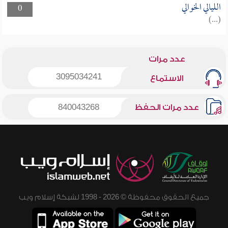
الليالي الخوالي
0
(...)
عدد مرات
3095034241
الاستماع
عدد مرات الحفظ
840043268
جميع الحقوق محفوظة © 2026 - 1998 لشبكة إسلام ويب