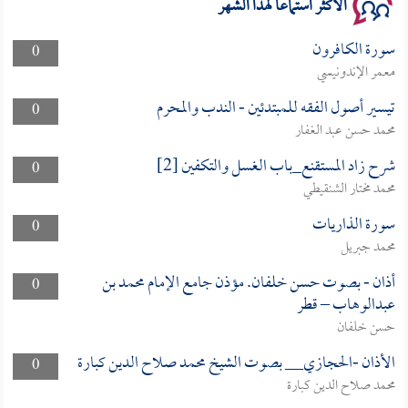
الأكثر استماعا لهذا الشهر
سورة الكافرون
0
معمر الإندونيسي
تيسير أصول الفقه للمبتدئين - الندب والمحرم
0
محمد حسن عبد الغفار
شرح زاد المستقنع_باب الغسل والتكفين [2]
0
محمد مختار الشنقيطي
سورة الذاريات
0
محمد جبريل
أذان - بصوت حسن خلفان. مؤذن جامع الإمام محمد بن
0
عبدالوهاب – قطر
حسن خلفان
الأذان -الحجازي__ بصوت الشيخ محمد صلاح الدين كبارة
0
محمد صلاح الدين كبارة