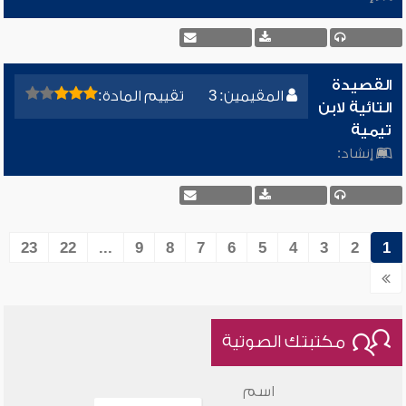
القصيدة
المقيمين: 3
تقييم المادة:
التائية لابن
تيمية
إنشاد:
23
22
...
9
8
7
6
5
4
3
2
1
مكتبتك الصوتية
اسم